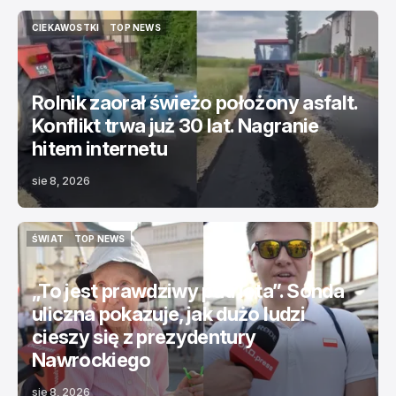
CIEKAWOSTKI
TOP NEWS
CIEKAWOSTKI
TOP NEWS
Rolnik zaorał świeżo położony asfalt.
Konflikt trwa już 30 lat. Nagranie
hitem internetu
sie 8, 2026
ŚWIAT
TOP NEWS
ŚWIAT
TOP NEWS
„To jest prawdziwy patriota”. Sonda
uliczna pokazuje, jak dużo ludzi
cieszy się z prezydentury
Nawrockiego
sie 8, 2026