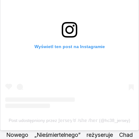
Wyświetl ten post na Instagramie
Post udostępniony przez 𝕁𝕖𝕣𝕤𝕖𝕪♉ /𝕤𝕙𝕖 /𝕙𝕖𝕣 (@hc38_jersey)
Nowego „Nieśmiertelnego” reżyseruje Chad