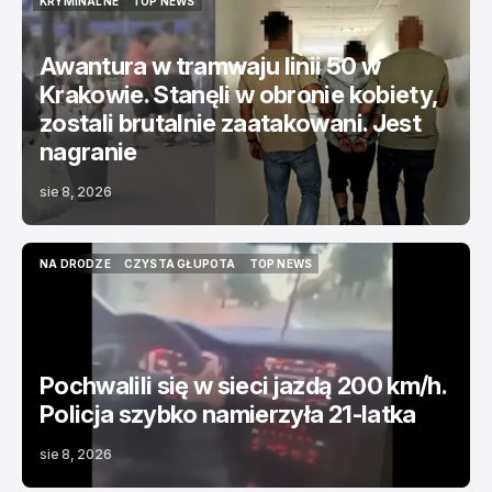
KRYMINALNE
TOP NEWS
KRYMINALNE
TOP NEWS
Awantura w tramwaju linii 50 w
Krakowie. Stanęli w obronie kobiety,
zostali brutalnie zaatakowani. Jest
nagranie
sie 8, 2026
NA DRODZE
CZYSTA GŁUPOTA
TOP NEWS
NA DRODZE
CZYSTA GŁUPOTA
TOP NEWS
Pochwalili się w sieci jazdą 200 km/h.
Policja szybko namierzyła 21-latka
sie 8, 2026