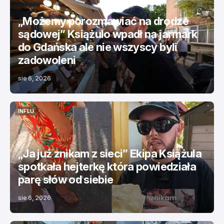
„Możemy porozmawiać na drodze
sądowej” Książulo wpadł na jarmark
do Gdańska ale nie wszyscy byli
zadowoleni
sie 6, 2026
INFLU
INFLU
„Ja już znikam z sieci” Ekipa Książula
spotkała hejterkę która powiedziała
parę słów od siebie
sie 6, 2026