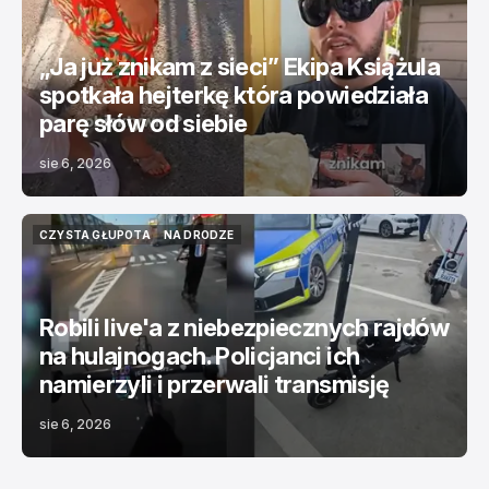
„Ja już znikam z sieci” Ekipa Książula
spotkała hejterkę która powiedziała
parę słów od siebie
sie 6, 2026
CZYSTA GŁUPOTA
NA DRODZE
CZYSTA GŁUPOTA
NA DRODZE
Robili live'a z niebezpiecznych rajdów
na hulajnogach. Policjanci ich
namierzyli i przerwali transmisję
sie 6, 2026