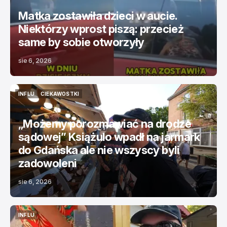
Matka zostawiła dzieci w aucie.
Niektórzy wprost piszą: przecież
same by sobie otworzyły
sie 6, 2026
INFLU
CIEKAWOSTKI
INFLU
CIEKAWOSTKI
„Możemy porozmawiać na drodze
sądowej” Książulo wpadł na jarmark
do Gdańska ale nie wszyscy byli
zadowoleni
sie 6, 2026
INFLU
INFLU