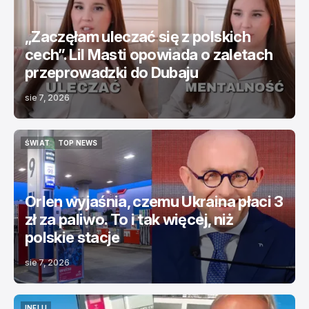
„Zaczęłam uleczać się z polskich
cech”. Lil Masti opowiada o zaletach
przeprowadzki do Dubaju
sie 7, 2026
ŚWIAT
TOP NEWS
ŚWIAT
TOP NEWS
Orlen wyjaśnia, czemu Ukraina płaci 3
zł za paliwo. To i tak więcej, niż
polskie stacje
sie 7, 2026
INFLU