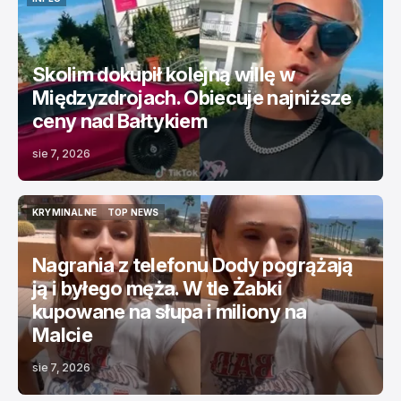
INFLU
Skolim dokupił kolejną willę w
Międzyzdrojach. Obiecuje najniższe
ceny nad Bałtykiem
sie 7, 2026
KRYMINALNE
TOP NEWS
KRYMINALNE
TOP NEWS
Nagrania z telefonu Dody pogrążają
ją i byłego męża. W tle Żabki
kupowane na słupa i miliony na
Malcie
sie 7, 2026