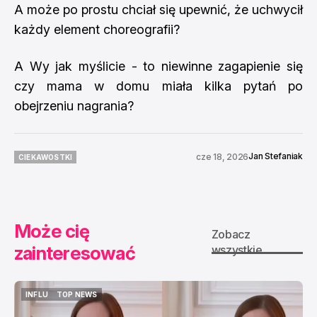
A może po prostu chciał się upewnić, że uchwycił
każdy element choreografii?
A Wy jak myślicie - to niewinne zagapienie się
czy mama w domu miała kilka pytań po
obejrzeniu nagrania?
Jan Stefaniak
cze 18, 2026
CIEKAWOSTKI
CIEKAWOSTKI
Może cię
Zobacz
zainteresować
wszystkie
INFLU
TOP NEWS
INFLU
TOP NEWS