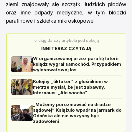
ziemi znajdowały się szczątki ludzkich płodów
oraz inne odpady medyczne, w tym bloczki
parafinowe i szkiełka mikroskopowe.
↓ ciąg dalszy artykułu pod sekcją
INNI TERAZ CZYTAJĄ
W organizowanej przez parafię loterii
ksiądz wygrał samochód. Przypadkiem
wylosował swój los
Kolejny „tiktoker" z głośnikiem w
metrze myślał, że jest zabawny.
Internauci: „Ale wiocha"
„Możemy porozmawiać na drodze
sądowej” Książulo wpadł na jarmark do
Gdańska ale nie wszyscy byli
zadowoleni