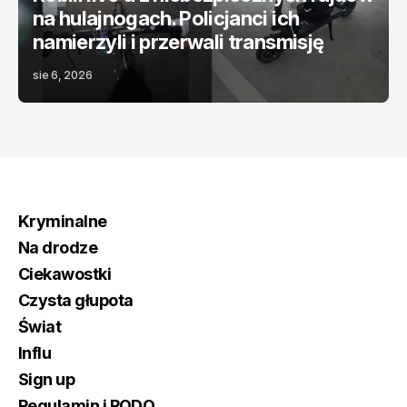
na hulajnogach. Policjanci ich
namierzyli i przerwali transmisję
sie 6, 2026
Kryminalne
Na drodze
Ciekawostki
Czysta głupota
Świat
Influ
Sign up
Regulamin i RODO