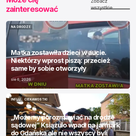
Zobacz
zainteresować
wszystkie
NA DRODZE
NA DRODZE
Matka zostawiła dzieci w aucie.
Niektórzy wprost piszą: przecież
same by sobie otworzyły
sie 6, 2026
INFLU
CIEKAWOSTKI
INFLU
CIEKAWOSTKI
„Możemy porozmawiać na drodze
sądowej” Książulo wpadł na jarmark
do Gdańska ale nie wszyscy byli