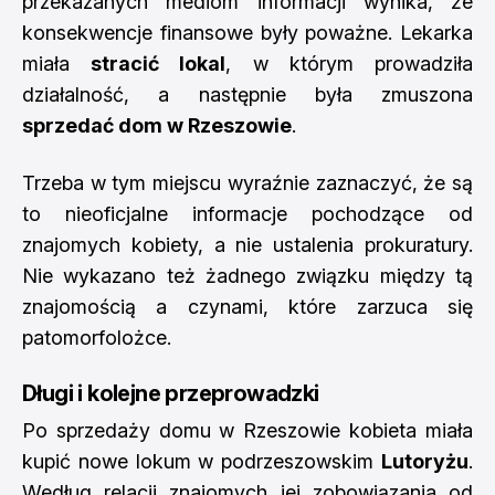
przekazanych mediom informacji wynika, że
konsekwencje finansowe były poważne. Lekarka
miała
stracić lokal
, w którym prowadziła
działalność, a następnie była zmuszona
sprzedać dom w Rzeszowie
.
Trzeba w tym miejscu wyraźnie zaznaczyć, że są
to nieoficjalne informacje pochodzące od
znajomych kobiety, a nie ustalenia prokuratury.
Nie wykazano też żadnego związku między tą
znajomością a czynami, które zarzuca się
patomorfolożce.
Długi i kolejne przeprowadzki
Po sprzedaży domu w Rzeszowie kobieta miała
kupić nowe lokum w podrzeszowskim
Lutoryżu
.
Według relacji znajomych jej zobowiązania od