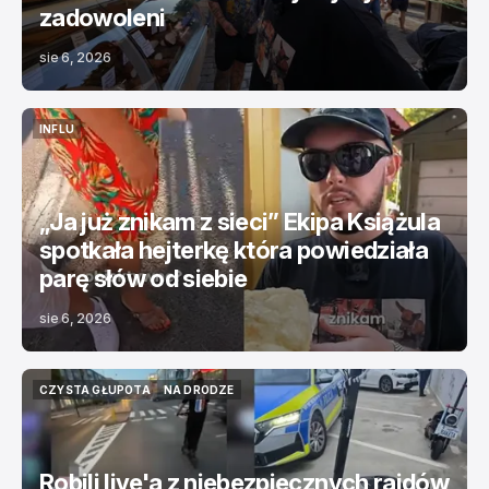
zadowoleni
sie 6, 2026
INFLU
INFLU
„Ja już znikam z sieci” Ekipa Książula
spotkała hejterkę która powiedziała
parę słów od siebie
sie 6, 2026
CZYSTA GŁUPOTA
NA DRODZE
CZYSTA GŁUPOTA
NA DRODZE
Robili live'a z niebezpiecznych rajdów