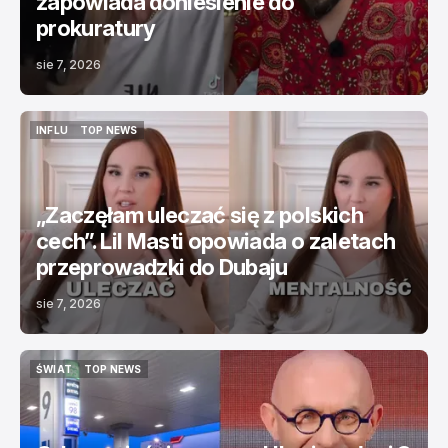
zapowiada doniesienie do
prokuratury
sie 7, 2026
INFLU
TOP NEWS
INFLU
TOP NEWS
„Zaczęłam uleczać się z polskich
cech”. Lil Masti opowiada o zaletach
przeprowadzki do Dubaju
sie 7, 2026
ŚWIAT
TOP NEWS
ŚWIAT
TOP NEWS