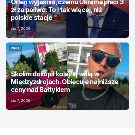
Orlen wyjaśnia, czemu Ukraina płaci 3
zł za paliwo. To i tak więcej, niż
polskie stacje
sie 7, 2026
INFLU
INFLU
Skolim dokupił kolejną willę w
Międzyzdrojach. Obiecuje najniższe
ceny nad Bałtykiem
sie 7, 2026