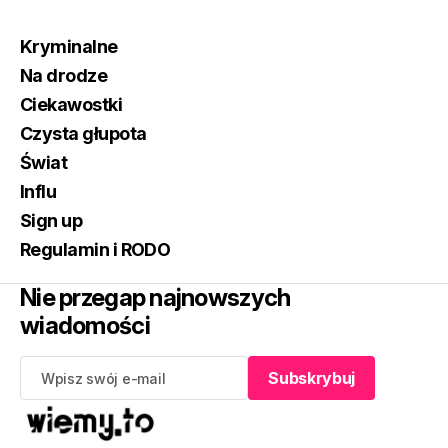
Kryminalne
Na drodze
Ciekawostki
Czysta głupota
Świat
Influ
Sign up
Regulamin i RODO
Nie przegap najnowszych
wiadomości
Subskrybuj
Subskrybuj