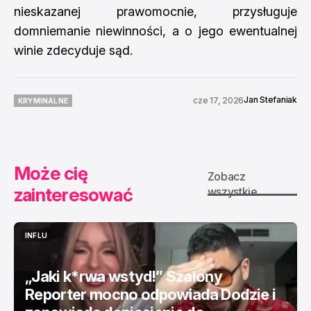
nieskazanej prawomocnie, przysługuje
domniemanie niewinności, a o jego ewentualnej
winie zdecyduje sąd.
Jan Stefaniak
cze 17, 2026
KRYMINALNE
KRYMINALNE
Może cię
Zobacz
zainteresować
wszystkie
INFLU
INFLU
„Jaki k*rwa wstyd!” Szalony
Reporter mocno odpowiada Dodzie i