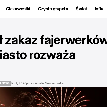
Ciekawostki
Czysta głupota
Świat
Influ
ł zakaz fajerwerkó
iasto rozważa
lip 3, 2026
przez
Amelia Nowakowska
P NEWS