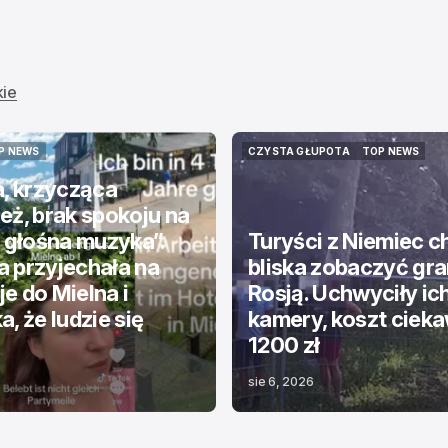
kie
P NEWS
CZYSTA GŁUPOTA
TOP NEWS
P NEWS
CZYSTA GŁUPOTA
TOP NEWS
a, krzycząca
eż, brak spokoju na
, głośna muzyka”.
Turyści z Niemiec ch
 przyjechała na
bliska zobaczyć gra
e do Mielna i
Rosją. Uchwyciły ic
a, że ludzie się
kamery, koszt ciek
1200 zł
sie 6, 2026