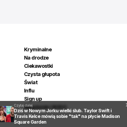
Kryminalne
Na drodze
Ciekawostki
Czysta głupota
Świat
Influ
Sign up
Czytaj dalej
Regulamin i RODO
Dziś w Nowym Jorku wielki ślub. Taylor Swift i
Travis Kelce mówią sobie "tak" na płycie Madison
Square Garden