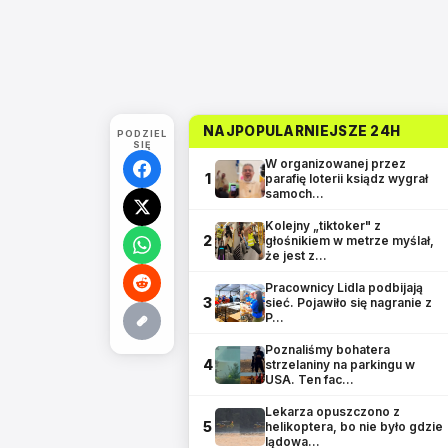
NAJPOPULARNIEJSZE 24H
PODZIEL
SIĘ
W organizowanej przez
1
parafię loterii ksiądz wygrał
samoch…
Kolejny „tiktoker" z
2
głośnikiem w metrze myślał,
że jest z…
Pracownicy Lidla podbijają
3
sieć. Pojawiło się nagranie z
P…
Poznaliśmy bohatera
4
strzelaniny na parkingu w
USA. Ten fac…
Lekarza opuszczono z
5
helikoptera, bo nie było gdzie
lądowa…