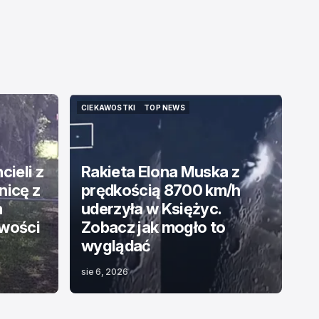
CIEKAWOSTKI
TOP NEWS
CIEKAWOSTKI
TOP NEWS
cieli z
Rakieta Elona Muska z
nicę z
prędkością 8700 km/h
h
uderzyła w Księżyc.
awości
Zobacz jak mogło to
wyglądać
sie 6, 2026