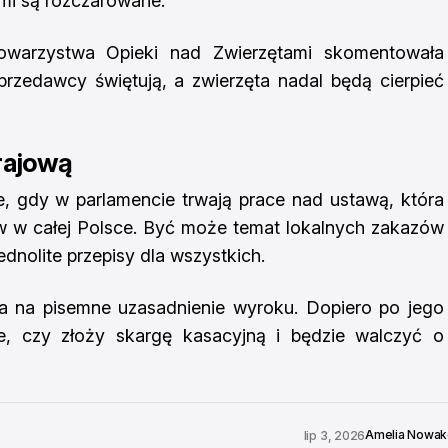
ami są rozczarowane.
warzystwa Opieki nad Zwierzętami skomentowała
przedawcy świętują, a zwierzęta nadal będą cierpieć
rajową
, gdy w parlamencie trwają prace nad ustawą, która
w w całej Polsce. Być może temat lokalnych zakazów
jednolite przepisy dla wszystkich.
ka na pisemne uzasadnienie wyroku. Dopiero po jego
e, czy złoży skargę kasacyjną i będzie walczyć o
Amelia Nowa
lip 3, 2026