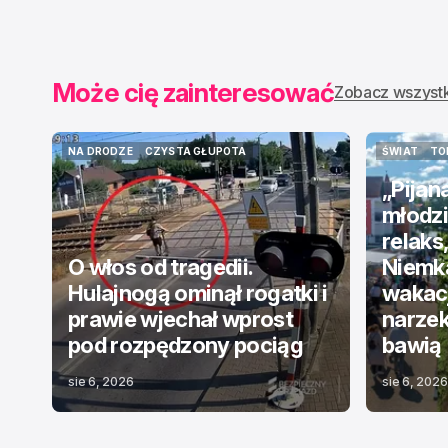
CIEKAWOSTKI
TOP NEWS
Może cię zainteresować
Zobacz wszyst
NA DRODZE
CZYSTA GŁUPOTA
ŚWIAT
TO
NA DRODZE
CZYSTA GŁUPOTA
ŚWIAT
TO
„Pijan
młodzi
relaks
O włos od tragedii.
Niemka
Hulajnogą ominął rogatki i
wakacj
prawie wjechał wprost
narzek
pod rozpędzony pociąg
bawią
sie 6, 2026
sie 6, 2026