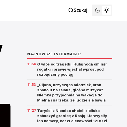
Szukaj
w
NAJNOWSZE INFORMACJE:
11:56
O włos od tragedii. Hulajnogą ominął
rogatki i prawie wjechał wprost pod
rozpędzony pociąg
11:53
„Pijana, krzycząca młodzież, brak
spokoju na relaks, głośna muzyka”.
Niemka przyjechała na wakacje do
Mielna i narzeka, że ludzie się bawią
11:27
Turyści z Niemiec chcieli z bliska
zobaczyć granicę z Rosją. Uchwyciły
ich kamery, koszt ciekawości 1200 zł