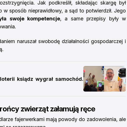
zstrzygnięcia. Jak podkreślił, składając skargę był
w sposób nieprawidłowy, a sąd to potwierdził. Jego
yła swoje kompetencje
, a same przepisy były w
owania.
aniem naruszał swobodę działalności gospodarczej i
ą.
loterii ksiądz wygrał samochód.
rońcy zwierząt załamują ręce
ndlarze fajerwerkami mają powody do zadowolenia, ale