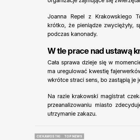
organizacje zajmujące się zwierzęt
Joanna Repel z Krakowskiego To
krótko, że pieniądze zwyciężyły, s
podczas kanonady.
W tle prace nad ustawą k
Cała sprawa dzieje się w momencie
ma uregulować kwestię fajerwerkó
wkrótce straci sens, bo zastąpią je 
Na razie krakowski magistrat cze
przeanalizowaniu miasto zdecyduj
utrzymanie zakazu.
CIEKAWOSTKI
TOP NEWS