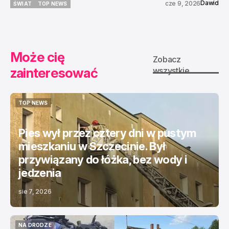
Dawid
cze 9, 2026
ŚWIAT
TOP NEWS
ŚWIAT
TOP NEWS
Może cię
Zobacz
zainteresować
wszystkie
TOP NEWS
TOP NEWS
Pies wył przez cztery dni w pustym
mieszkaniu w Szczecinie. Był
przywiązany do łóżka, bez wody i
jedzenia
sie 7, 2026
NA DRODZE