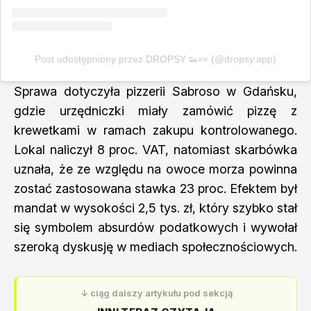
Post udostępniony przez DROPSY 👟🍬 (@dropsy.app)
Sprawa dotyczyła pizzerii Sabroso w Gdańsku,
gdzie urzędniczki miały zamówić pizzę z
krewetkami w ramach zakupu kontrolowanego.
Lokal naliczył 8 proc. VAT, natomiast skarbówka
uznała, że ze względu na owoce morza powinna
zostać zastosowana stawka 23 proc. Efektem był
mandat w wysokości 2,5 tys. zł, który szybko stał
się symbolem absurdów podatkowych i wywołał
szeroką dyskusję w mediach społecznościowych.
↓ ciąg dalszy artykułu pod sekcją