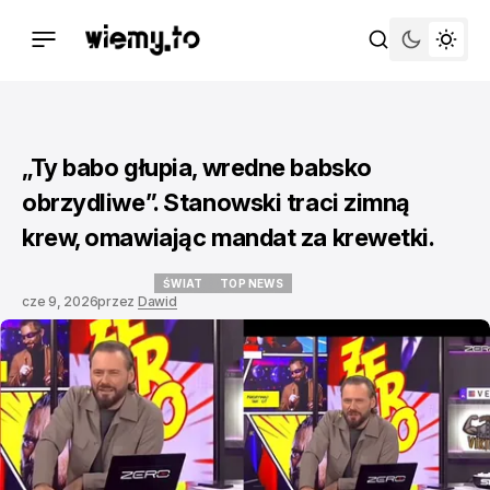
„Ty babo głupia, wredne babsko
obrzydliwe”. Stanowski traci zimną
krew, omawiając mandat za krewetki.
ŚWIAT
TOP NEWS
cze 9, 2026
przez
Dawid