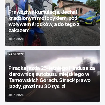
NA DRODZE
Prawdziwa kumulacja. Jechał
kradzionym motocyklem, pod
wpływem środków, a do tego z
zakazem
sie 7, 2026
NA DRODZE
NA DRODZE
Piracka jazda 25-letniego Hindusa za
kierownicą autobusu miejskiego w
Tarnowskich Górach. Stracił prawo
jazdy, grozi mu 30 tys. zł
sie 7, 2026