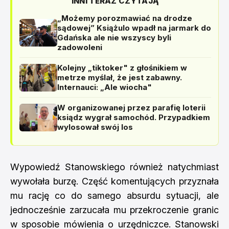
INNI TERAZ CZYTAJĄ
„Możemy porozmawiać na drodze
sądowej” Książulo wpadł na jarmark do
Gdańska ale nie wszyscy byli
zadowoleni
Kolejny „tiktoker" z głośnikiem w
metrze myślał, że jest zabawny.
Internauci: „Ale wiocha"
W organizowanej przez parafię loterii
ksiądz wygrał samochód. Przypadkiem
wylosował swój los
Wypowiedź Stanowskiego również natychmiast
wywołała burzę. Część komentujących przyznała
mu rację co do samego absurdu sytuacji, ale
jednocześnie zarzucała mu przekroczenie granic
w sposobie mówienia o urzędniczce. Stanowski