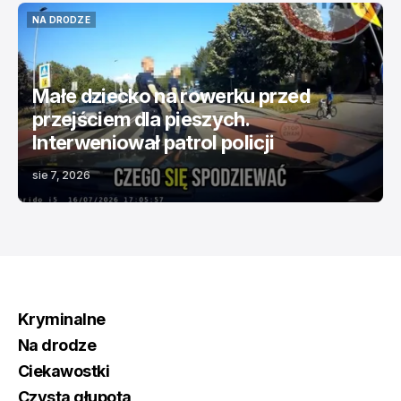
NA DRODZE
NA DRODZE
Małe dziecko na rowerku przed
przejściem dla pieszych.
Interweniował patrol policji
sie 7, 2026
Kryminalne
Na drodze
Ciekawostki
Czysta głupota