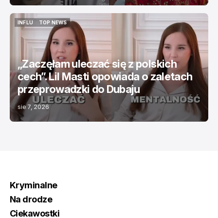
INFLU
TOP NEWS
INFLU
TOP NEWS
„Zaczęłam uleczać się z polskich
cech”. Lil Masti opowiada o zaletach
przeprowadzki do Dubaju
sie 7, 2026
Kryminalne
Na drodze
Ciekawostki