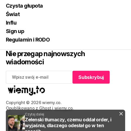
Czysta głupota
Świat
Influ
Sign up
Regulamin i RODO
Nie przegap najnowszych
wiadomości
Subskrybuj
Subskrybuj
Copyright © 2026 wiemy.co.
Opublikowano z
Ghost
i
wiemy.co
.
Czytaj dalej
Zełenski tłumaczy, czemu oddał order, i
wyjaśnia, dlaczego odesłał go w ten