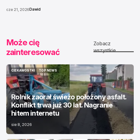
Dawid
cze 21, 2026
Może cię
Zobacz
zainteresować
wszystkie
CIEKAWOSTKI
TOP NEWS
CIEKAWOSTKI
TOP NEWS
Rolnik zaorał świeżo położony asfalt.
Konflikt trwa już 30 lat. Nagranie
hitem internetu
sie 8, 2026