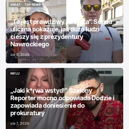
ŚWIAT
TOP NEWS
ŚWIAT
TOP NEWS
„To jest prawdziwy patriota”. Sonda
uliczna pokazuje, jak dużo ludzi
cieszy się z prezydentury
Nawrockiego
sie 8, 2026
INFLU
INFLU
„Jaki k*rwa wstyd!” Szalony
Reporter mocno odpowiada Dodzie i
zapowiada doniesienie do
prokuratury
sie 7, 2026