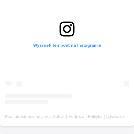
Wyświetl ten post na Instagramie
Post udostępniony przez SebO. | Podróże | Polityka | (@owczarski_sebastian)