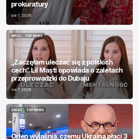
prokuratury
sie 7, 2026
INFLU
TOP NEWS
INFLU
TOP NEWS
„Zaczęłam uleczać się z polskich
cech”. Lil Masti opowiada o zaletach
przeprowadzki do Dubaju
sie 7, 2026
ŚWIAT
TOP NEWS
ŚWIAT
TOP NEWS
Orlen wyjaśnia, czemu Ukraina płaci 3