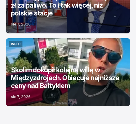
zł za paliwo. To i tak więcej, niż
polskie stacje
sie 7, 2026
INFLU
INFLU
Skolim dokupił kolejną willę w
Międzyzdrojach. Obiecuje najniższe
ceny nad Bałtykiem
sie 7, 2026