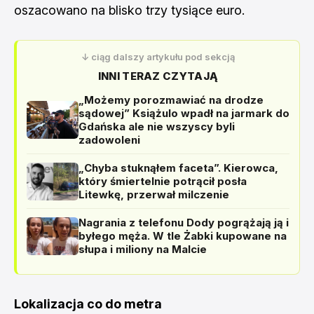
oszacowano na blisko trzy tysiące euro.
↓ ciąg dalszy artykułu pod sekcją
INNI TERAZ CZYTAJĄ
„Możemy porozmawiać na drodze
sądowej” Książulo wpadł na jarmark do
Gdańska ale nie wszyscy byli
zadowoleni
„Chyba stuknąłem faceta”. Kierowca,
który śmiertelnie potrącił posła
Litewkę, przerwał milczenie
Nagrania z telefonu Dody pogrążają ją i
byłego męża. W tle Żabki kupowane na
słupa i miliony na Malcie
Lokalizacja co do metra