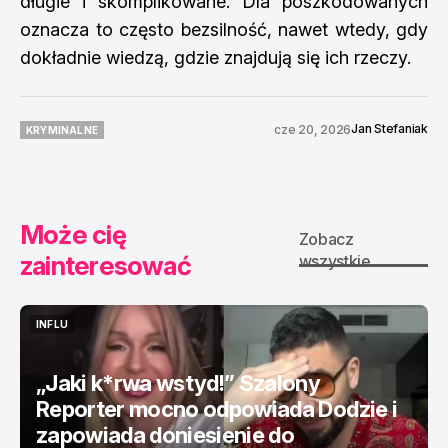
długie i skomplikowane. Dla poszkodowanych
oznacza to często bezsilność, nawet wtedy, gdy
dokładnie wiedzą, gdzie znajdują się ich rzeczy.
Jan Stefaniak
cze 20, 2026
KRYMINALNE
KRYMINALNE
Może cię
Zobacz
zainteresować
wszystkie
INFLU
INFLU
„Jaki k*rwa wstyd!” Szalony
Reporter mocno odpowiada Dodzie i
zapowiada doniesienie do