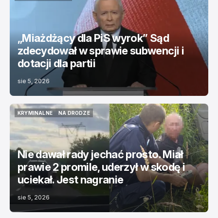
ŚWIAT
TOP NEWS
„Miażdżący dla PiS wyrok” Sąd
zdecydował w sprawie subwencji i
dotacji dla partii
sie 5, 2026
KRYMINALNE
NA DRODZE
KRYMINALNE
NA DRODZE
Nie dawał rady jechać prosto. Miał
prawie 2 promile, uderzył w skodę i
uciekał. Jest nagranie
sie 5, 2026