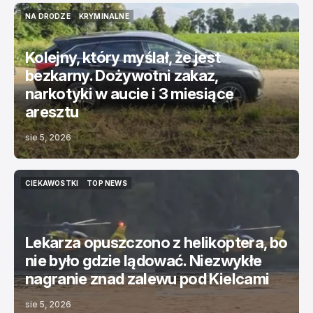
NA DRODZE
KRYMINALNE
NA DRODZE
KRYMINALNE
Kolejny, który myślał, że jest
bezkarny. Dożywotni zakaz,
narkotyki w aucie i 3 miesiące
aresztu
sie 5, 2026
CIEKAWOSTKI
TOP NEWS
CIEKAWOSTKI
TOP NEWS
Lekarza opuszczono z helikoptera, bo
nie było gdzie lądować. Niezwykłe
nagranie znad zalewu pod Kielcami
sie 5, 2026