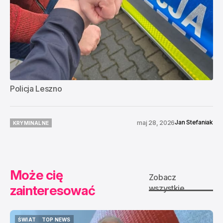
Policja Leszno
Jan Stefaniak
maj 28, 2026
KRYMINALNE
KRYMINALNE
Może cię
Zobacz
zainteresować
wszystkie
ŚWIAT
TOP NEWS