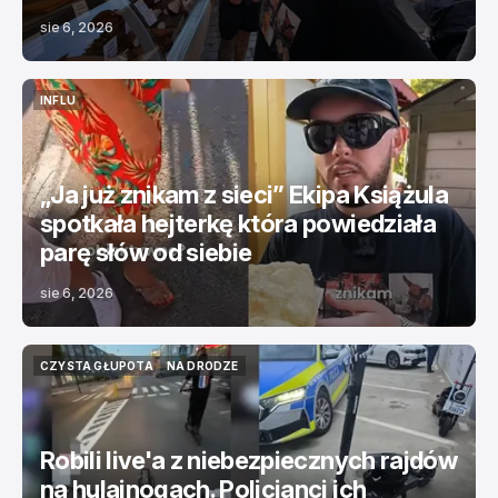
sie 6, 2026
INFLU
INFLU
„Ja już znikam z sieci” Ekipa Książula
spotkała hejterkę która powiedziała
parę słów od siebie
sie 6, 2026
CZYSTA GŁUPOTA
NA DRODZE
CZYSTA GŁUPOTA
NA DRODZE
Robili live'a z niebezpiecznych rajdów
na hulajnogach. Policjanci ich