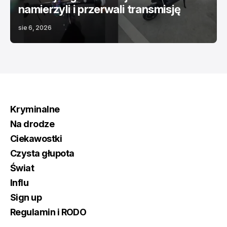
namierzyli i przerwali transmisję
sie 6, 2026
Kryminalne
Na drodze
Ciekawostki
Czysta głupota
Świat
Influ
Sign up
Regulamin i RODO