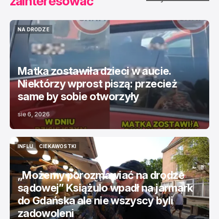
zainteresować
NA DRODZE
NA DRODZE
Matka zostawiła dzieci w aucie.
Niektórzy wprost piszą: przecież
same by sobie otworzyły
sie 6, 2026
INFLU
CIEKAWOSTKI
INFLU
CIEKAWOSTKI
„Możemy porozmawiać na drodze
sądowej” Książulo wpadł na jarmark
do Gdańska ale nie wszyscy byli
zadowoleni