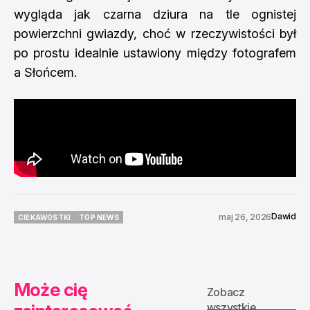
wygląda jak czarna dziura na tle ognistej
powierzchni gwiazdy, choć w rzeczywistości był
po prostu idealnie ustawiony między fotografem
a Słońcem.
Dawid
maj 26, 2026
CIEKAWOSTKI
TOP NEWS
CIEKAWOSTKI
TOP NEWS
Może cię
Zobacz
wszystkie