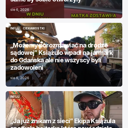
sie 6, 2026
INFLU
CIEKAWOSTKI
INFLU
CIEKAWOSTKI
„Możemy porozmawiać na drodze
sądowej” Książulo wpadł na jarmark
do Gdańska ale nie wszyscy byli
zadowoleni
sie 6, 2026
INFLU
INFLU
„Ja już znikam z sieci” Ekipa Książula