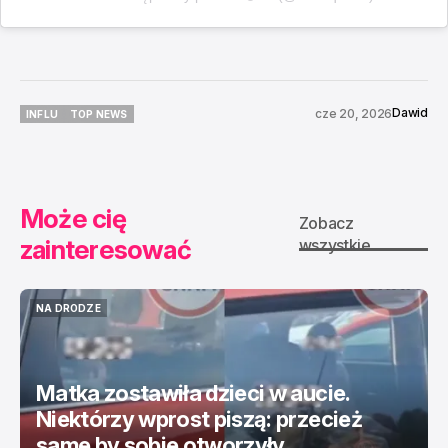
Dawid
cze 20, 2026
INFLU
TOP NEWS
INFLU
TOP NEWS
Może cię
Zobacz
zainteresować
wszystkie
NA DRODZE
NA DRODZE
Matka zostawiła dzieci w aucie.
Niektórzy wprost piszą: przecież
same by sobie otworzyły