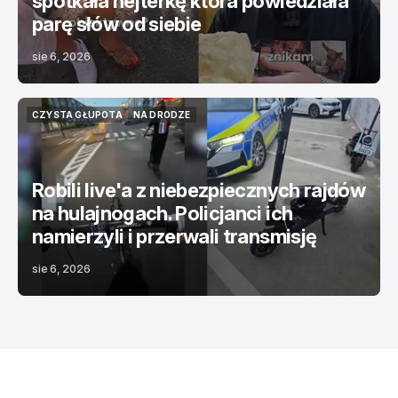
spotkała hejterkę która powiedziała
parę słów od siebie
sie 6, 2026
CZYSTA GŁUPOTA
NA DRODZE
CZYSTA GŁUPOTA
NA DRODZE
Robili live'a z niebezpiecznych rajdów
na hulajnogach. Policjanci ich
namierzyli i przerwali transmisję
sie 6, 2026