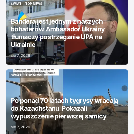
ŚWIAT
TOP NEWS
ŚWIAT
TOP NEWS
Bandera jest jednym z naszych
bohaterów. Ambasador Ukrainy
tłumaczy postrzeganie UPA na
Ukrainie
sie 7, 2026
ŚWIAT
TOP NEWS
ŚWIAT
TOP NEWS
Po ponad 70 latach tygrysy wracają
do Kazachstanu. Pokazali
wypuszczenie pierwszej samicy
sie 7, 2026