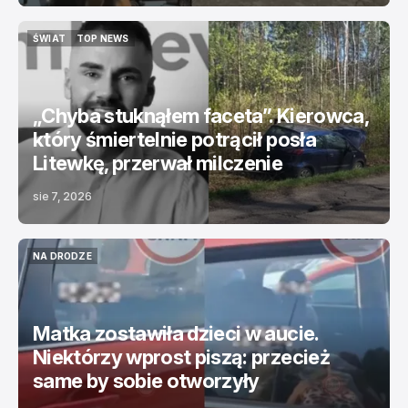
ŚWIAT
TOP NEWS
ŚWIAT
TOP NEWS
„Chyba stuknąłem faceta”. Kierowca,
który śmiertelnie potrącił posła
Litewkę, przerwał milczenie
sie 7, 2026
NA DRODZE
NA DRODZE
Matka zostawiła dzieci w aucie.
Niektórzy wprost piszą: przecież
same by sobie otworzyły