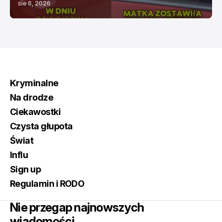
sie 6, 2026
Kryminalne
Na drodze
Ciekawostki
Czysta głupota
Świat
Influ
Sign up
Regulamin i RODO
Nie przegap najnowszych
wiadomości