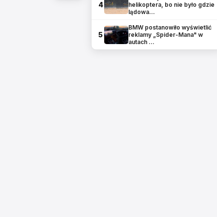
4
helikoptera, bo nie było gdzie
lądowa…
BMW postanowiło wyświetlić
5
reklamy „Spider-Mana" w
autach …