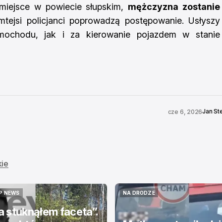
miejsce w powiecie słupskim,
mężczyzna zostanie
mtejsi policjanci poprowadzą postępowanie. Usłyszy
mochodu, jak i za kierowanie pojazdem w stanie
Jan St
cze 6, 2026
kie
P NEWS
NA DRODZE
P NEWS
NA DRODZE
 stuknąłem faceta”.