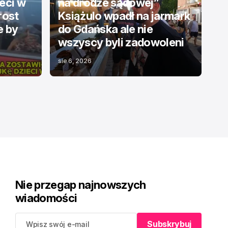
eci w
na drodze sądowej”
rost
Książulo wpadł na jarmark
e by
do Gdańska ale nie
wszyscy byli zadowoleni
sie 6, 2026
Nie przegap najnowszych
wiadomości
Subskrybuj