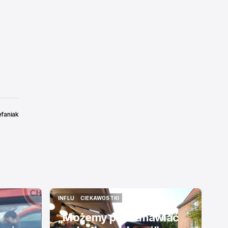
efaniak
INFLU
CIEKAWOSTKI
INFLU
CIEKAWOSTKI
„Możemy porozmawiać