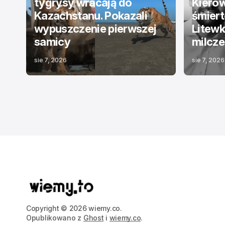
tygrysy wracają do
Kierow
Kazachstanu. Pokazali
śmiert
wypuszczenie pierwszej
Litewk
samicy
milcze
sie 7, 2026
sie 7, 2026
Copyright © 2026 wiemy.co.
Opublikowano z
Ghost
i
wiemy.co
.