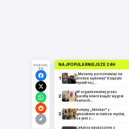
NAJPOPULARNIEJSZE 24H
PODZIEL
SIĘ
„Możemy porozmawiać na
1
drodze sądowej” Książulo
wpadł na j…
W organizowanej przez
2
parafię loterii ksiądz wygrał
samoch…
Kolejny „tiktoker" z
3
głośnikiem w metrze myślał,
że jest z…
Lekarza opuszczono z