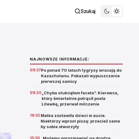
Szukaj
NAJNOWSZE INFORMACJE:
09:37
Po ponad 70 latach tygrysy wracają do
Kazachstanu. Pokazali wypuszczenie
pierwszej samicy
09:20
„Chyba stuknąłem faceta”. Kierowca,
który śmiertelnie potrącił posła
Litewkę, przerwał milczenie
16:32
Matka zostawiła dzieci w aucie.
Niektórzy wprost piszą: przecież same
by sobie otworzyły
15:30
„Możemy porozmawiać na drodze