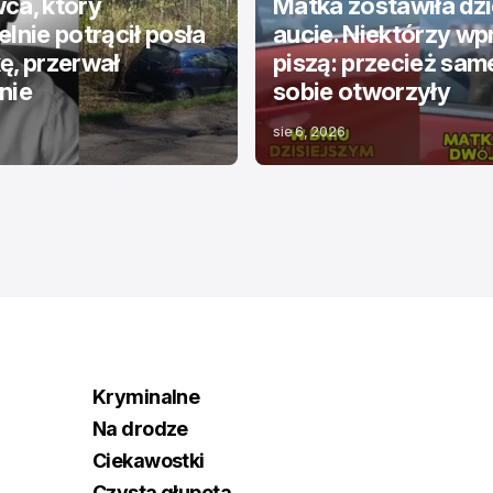
ca, który
Matka zostawiła dzi
elnie potrącił posła
aucie. Niektórzy wp
ę, przerwał
piszą: przecież sam
nie
sobie otworzyły
sie 6, 2026
Kryminalne
Na drodze
Ciekawostki
Czysta głupota