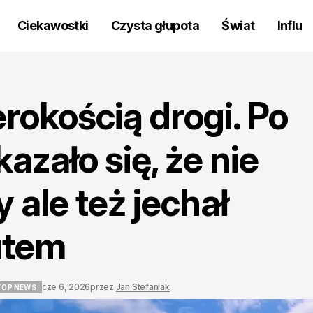
Ciekawostki
Czysta głupota
Świat
Influ
erokością drogi. Po
azało się, że nie
y ale też jechał
utem
cze 6, 2026
przez
Jan Stefaniak
TOP NEWS