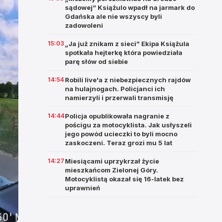
sądowej” Książulo wpadł na jarmark do
Gdańska ale nie wszyscy byli
zadowoleni
15:03
„Ja już znikam z sieci” Ekipa Książula
spotkała hejterkę która powiedziała
parę słów od siebie
14:54
Robili live'a z niebezpiecznych rajdów
na hulajnogach. Policjanci ich
namierzyli i przerwali transmisję
14:44
Policja opublikowała nagranie z
pościgu za motocyklista. Jak usłyszeli
jego powód ucieczki to byli mocno
zaskoczeni. Teraz grozi mu 5 lat
14:27
Miesiącami uprzykrzał życie
mieszkańcom Zielonej Góry.
Motocyklistą okazał się 16-latek bez
uprawnień