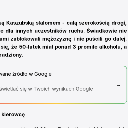
są Kaszubską slalomem - całą szerokością drogi,
ie dla innych uczestników ruchu. Świadkowie nie
sami zablokowali mężczyznę i nie puścili go dalej.
 się, że 50-latek miał ponad 3 promile alkoholu, a
radziony.
wane źródło w Google
→
yświetlać się w Twoich wynikach Google
o kierowcę