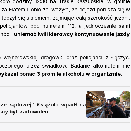
oło godziny 12:30 na Trasie Kaszubskiej w gminie
 za Fiatem Doblo zauważyło, że pojazd porusza się w
oczył się slalomem, zajmując całą szerokość jezdni.
i policjantów pod numerem 112, a jednocześnie sami
chód i
uniemożliwili kierowcy kontynuowanie jazdy
e wejherowskiej drogówki oraz policjanci z Łęczyc.
toczonego przez świadków. Badanie alkomatem nie
ykazał ponad 3 promile alkoholu w organizmie.
e sądowej” Książulo wpadł na
scy byli zadowoleni