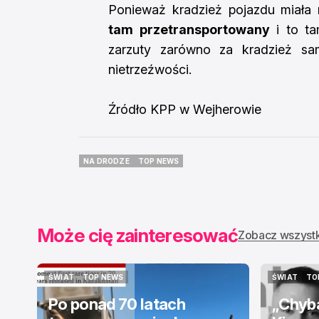
Ponieważ kradzież pojazdu miała 
tam przetransportowany
i to ta
zarzuty zarówno za kradzież sa
nietrzeźwości.
Źródło KPP w Wejherowie
NA DRODZE
TOP NEWS
NA DRODZE
TOP NEWS
Może cię zainteresować
Zobacz wszyst
ŚWIAT
TOP NEWS
ŚWIAT
TO
ŚWIAT
TOP NEWS
ŚWIAT
TO
Po ponad 70 latach
„Chyba