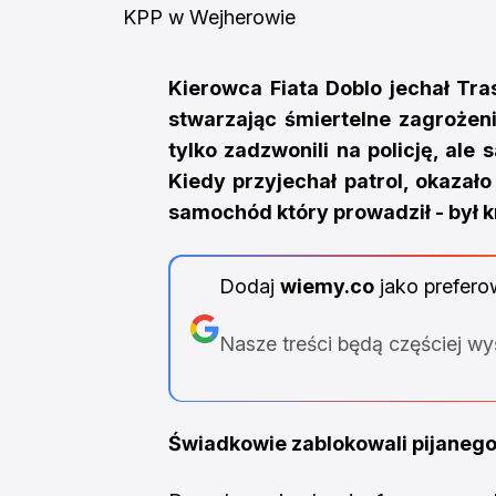
KPP w Wejherowie
Kierowca Fiata Doblo jechał Tra
stwarzając śmiertelne zagrożen
tylko zadzwonili na policję, ale 
Kiedy przyjechał patrol, okazało
samochód który prowadził - był k
Dodaj
wiemy.co
jako prefero
Nasze treści będą częściej w
Świadkowie zablokowali pijaneg