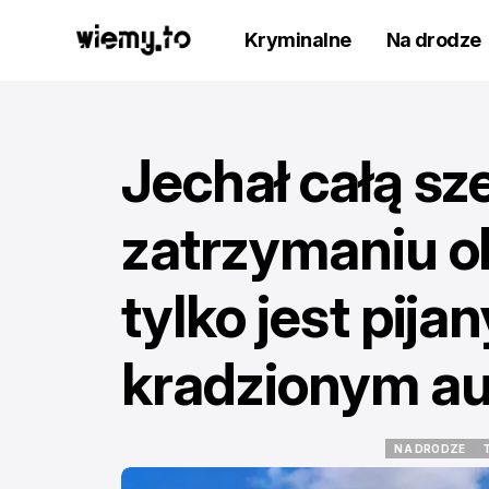
Kryminalne
Na drodze
Jechał całą sz
zatrzymaniu ok
tylko jest pijan
kradzionym a
NA DRODZE