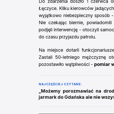
Do zdarzenia doszło 1 czerwca ok
Łęczyce. Kilku kierowców jadących
wyjątkowo niebezpieczny sposób - t
Nie czekając biernie, powiadomil
podjęli interwencję - otoczyli samo
do czasu przyjazdu patrolu.
Na miejsce dotarli funkcjonariusz
Zastali 50-letniego mężczyznę o
pozostawiło wątpliwości -
pomiar w
NAJCZĘŚCIEJ CZYTANE:
„Możemy porozmawiać na drodz
jarmark do Gdańska ale nie wszy