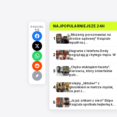
NAJPOPULARNIEJSZE 24H
PODZIEL
SIĘ
„Możemy porozmawiać na
1
drodze sądowej” Książulo
wpadł na j…
Nagrania z telefonu Dody
2
pogrążają ją i byłego męża. W
tle…
„Chyba stuknąłem faceta”.
3
Kierowca, który śmiertelnie
potr…
Kolejny „tiktoker" z
4
głośnikiem w metrze myślał,
że jest z…
„Ja już znikam z sieci” Ekipa
5
Książula spotkała hejterkę k…