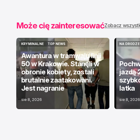
Może cię zainteresować
Zobacz wszyst
KRYMINALNE
TOP NEWS
NA DRODZE
KRYMINALNE
TOP NEWS
NA DRODZE
Awantura w tramwaju linii
50 w Krakowie. Stanęli w
Pochwa
obronie kobiety, zostali
jazdą 
brutalnie zaatakowani.
szybko
Jest nagranie
latka
sie 8, 2026
sie 8, 2026