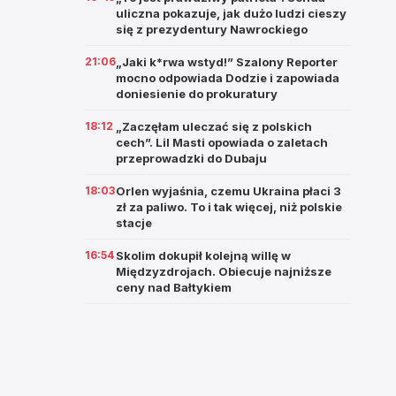
uliczna pokazuje, jak dużo ludzi cieszy
się z prezydentury Nawrockiego
21:06
„Jaki k*rwa wstyd!” Szalony Reporter
mocno odpowiada Dodzie i zapowiada
doniesienie do prokuratury
18:12
„Zaczęłam uleczać się z polskich
cech”. Lil Masti opowiada o zaletach
przeprowadzki do Dubaju
18:03
Orlen wyjaśnia, czemu Ukraina płaci 3
zł za paliwo. To i tak więcej, niż polskie
stacje
16:54
Skolim dokupił kolejną willę w
Międzyzdrojach. Obiecuje najniższe
ceny nad Bałtykiem