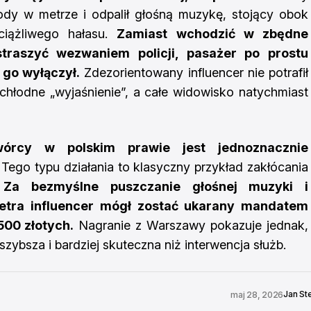
ody w metrze i odpalił głośną muzykę, stojący obok
ciążliwego hałasu.
Zamiast wchodzić w zbędne
straszyć wezwaniem policji, pasażer po prostu
 go wyłączył.
Zdezorientowany influencer nie potrafił
chłodne „wyjaśnienie”, a całe widowisko natychmiast
wórcy w polskim prawie jest jednoznacznie
Tego typu działania to klasyczny przykład zakłócania
.
Za bezmyślne puszczanie głośnej muzyki i
etra influencer mógł zostać ukarany mandatem
00 złotych.
Nagranie z Warszawy pokazuje jednak,
ybsza i bardziej skuteczna niż interwencja służb.
Jan St
maj 28, 2026