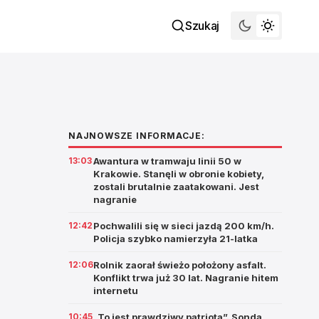
Szukaj
NAJNOWSZE INFORMACJE:
13:03
Awantura w tramwaju linii 50 w
Krakowie. Stanęli w obronie kobiety,
zostali brutalnie zaatakowani. Jest
nagranie
12:42
Pochwalili się w sieci jazdą 200 km/h.
Policja szybko namierzyła 21-latka
12:06
Rolnik zaorał świeżo położony asfalt.
Konflikt trwa już 30 lat. Nagranie hitem
internetu
10:45
„To jest prawdziwy patriota”. Sonda