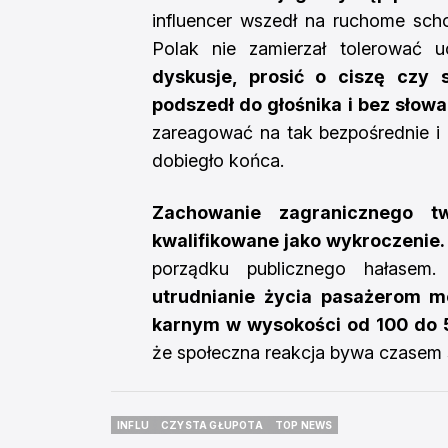
influencer wszedł na ruchome sch
Polak nie zamierzał tolerować u
dyskusje, prosić o ciszę czy 
podszedł do głośnika i bez słowa
zareagować na tak bezpośrednie i 
dobiegło końca.
Zachowanie zagranicznego t
kwalifikowane jako wykroczenie.
porządku publicznego hałasem
utrudnianie życia pasażerom m
karnym w wysokości od 100 do 5
że społeczna reakcja bywa czasem sz
INFLU
CZYSTA GŁUPOTA
TOP NEWS
INFLU
CZYSTA GŁUPOTA
TOP NEWS