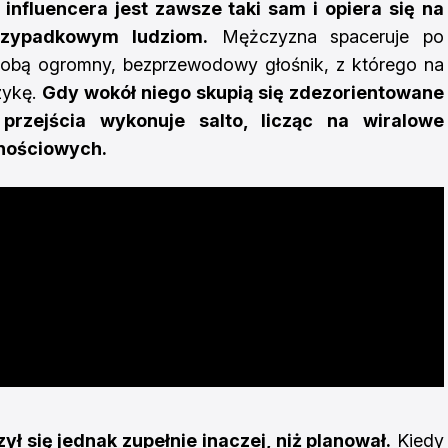
influencera jest zawsze taki sam i opiera się na
rzypadkowym ludziom.
Mężczyzna spaceruje po
a sobą ogromny, bezprzewodowy głośnik, z którego na
zykę.
Gdy wokół niego skupią się zdezorientowane
przejścia wykonuje salto, licząc na wiralowe
nościowych.
 się jednak zupełnie inaczej, niż planował.
Kiedy