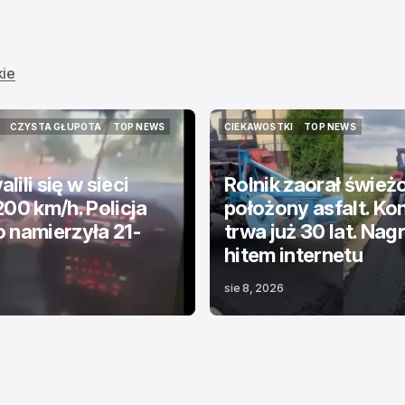
kie
CZYSTA GŁUPOTA
TOP NEWS
CIEKAWOSTKI
TOP NEWS
CZYSTA GŁUPOTA
TOP NEWS
CIEKAWOSTKI
TOP NEWS
lili się w sieci
Rolnik zaorał śwież
200 km/h. Policja
położony asfalt. Kon
 namierzyła 21-
trwa już 30 lat. Nag
hitem internetu
sie 8, 2026