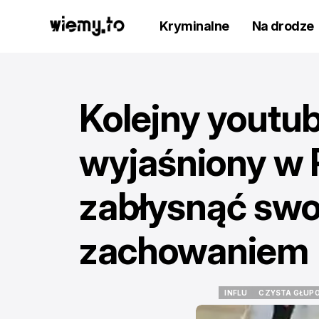
Kryminalne
Na drodze
Kolejny youtu
wyjaśniony w P
zabłysnąć swo
zachowaniem
INFLU
CZYSTA GŁUP