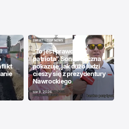
ŚWIAT
TOP NEWS
ŚWIAT
TOP NEWS
„To jest prawdziwy
o
patriota”. Sonda uliczna
flikt
pokazuje, jak dużo ludzi
ranie
cieszy się z prezydentury
Nawrockiego
sie 8, 2026