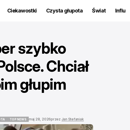
Ciekawostki
Czysta głupota
Świat
Influ
ber szybko
olsce. Chciał
im głupim
maj 28, 2026
przez
Jan Stefaniak
OTA
TOP NEWS