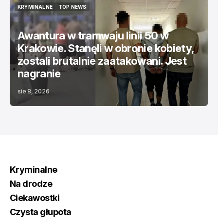
KRYMINALNE
TOP NEWS
KRYMINALNE
TOP NEWS
Awantura w tramwaju linii 50 w
Krakowie. Stanęli w obronie kobiety,
zostali brutalnie zaatakowani. Jest
nagranie
sie 8, 2026
Kryminalne
Na drodze
Ciekawostki
Czysta głupota