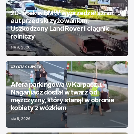
NA DRODZE
TOP NEWS
20-latek w BMW wyprzedzał sznur
aut przed skrzyżowaniem.
Uszkodzony Land Rover i ciągnik
rolniczy
sie 8, 2026
CZYSTA GŁUPOTA
CZYSTA GŁUPOTA
Afera parkingowa w Karpaczu.
Naganiacz dostał w twarz od
mężczyzny, który stanął w obronie
kobiety z wózkiem
sie 8, 2026