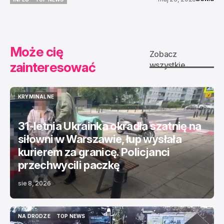
INFLU
TOP NEWS
Może cię
Zobacz
zainteresować
wszystkie
KRYMINALNE
KRYMINALNE
31-letnia Ukrainka okradła szatnię na
siłowni w Warszawie, łup wysłała
kurierem za granicę. Policjanci
przechwycili paczkę
sie 8, 2026
NA DRODZE
TOP NEWS