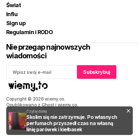
Świat
Influ
Sign up
Regulamin i RODO
Nie przegap najnowszych
wiadomości
Subskrybuj
Subskrybuj
Copyright © 2026 wiemy.co.
Opublikowano z
Ghost
i
wiemy.co
.
Czytaj dalej
Skolim się nie zatrzymuje. Po własnych
perfumach przyszedł czas na własną
linię parówek i kiełbasek