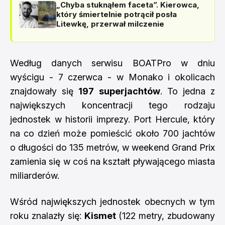
„Chyba stuknąłem faceta”. Kierowca,
który śmiertelnie potrącił posła
Litewkę, przerwał milczenie
Według danych serwisu BOATPro w dniu
wyścigu - 7 czerwca - w Monako i okolicach
znajdowały się
197 superjachtów
. To jedna z
największych koncentracji tego rodzaju
jednostek w historii imprezy. Port Hercule, który
na co dzień może pomieścić około 700 jachtów
o długości do 135 metrów, w weekend Grand Prix
zamienia się w coś na kształt pływającego miasta
miliarderów.
Wśród największych jednostek obecnych w tym
roku znalazły się:
Kismet
(122 metry, zbudowany