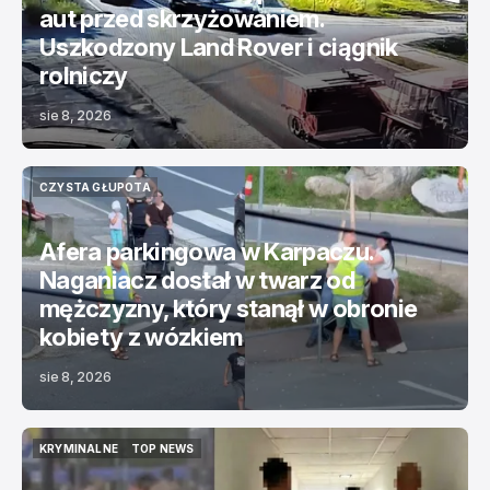
aut przed skrzyżowaniem.
Uszkodzony Land Rover i ciągnik
rolniczy
sie 8, 2026
CZYSTA GŁUPOTA
CZYSTA GŁUPOTA
Afera parkingowa w Karpaczu.
Naganiacz dostał w twarz od
mężczyzny, który stanął w obronie
kobiety z wózkiem
sie 8, 2026
KRYMINALNE
TOP NEWS
KRYMINALNE
TOP NEWS