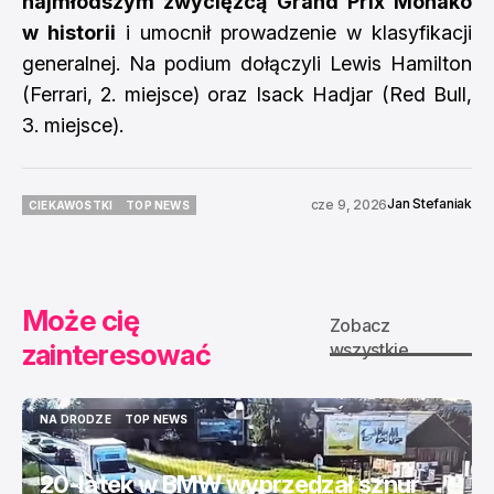
najmłodszym zwycięzcą Grand Prix Monako
w historii
i umocnił prowadzenie w klasyfikacji
generalnej. Na podium dołączyli Lewis Hamilton
(Ferrari, 2. miejsce) oraz Isack Hadjar (Red Bull,
3. miejsce).
Jan Stefaniak
cze 9, 2026
CIEKAWOSTKI
TOP NEWS
CIEKAWOSTKI
TOP NEWS
Może cię
Zobacz
zainteresować
wszystkie
NA DRODZE
TOP NEWS
NA DRODZE
TOP NEWS
20-latek w BMW wyprzedzał sznur