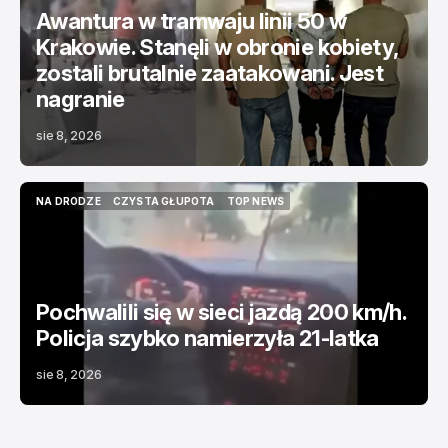
Awantura w tramwaju linii 50 w
Krakowie. Stanęli w obronie kobiety,
zostali brutalnie zaatakowani. Jest
nagranie
sie 8, 2026
NA DRODZE
CZYSTA GŁUPOTA
TOP NEWS
NA DRODZE
CZYSTA GŁUPOTA
TOP NEWS
Pochwalili się w sieci jazdą 200 km/h.
Policja szybko namierzyła 21-latka
sie 8, 2026