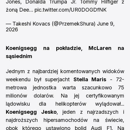
Jones, Donalda Trumpa Jr. Tommy Hilfiger z
żoną Dee…
pic.twitter.com/UR0DOGDfNK
— Takeshi Kovacs (@PrzemekShura)
June 9,
2026
Koenigsegg na pokładzie, McLaren na
sąsiednim
Jednym z najbardziej komentowanych widoków
weekendu był superjacht
Stella Maris
- 72-
metrowa jednostka warta szacunkowo 75
milionów dolarów. Na jej certyfikowanym
lądowisku dla helikopterów wylądował...
Koenigsegg Jesko
, jeden z najrzadszych i
najdroższych hipersamochodów na świecie,
obok którego ustawiono bolid Audi F1. Na