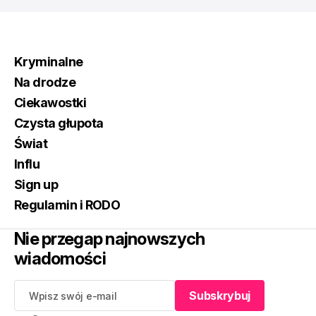
Kryminalne
Na drodze
Ciekawostki
Czysta głupota
Świat
Influ
Sign up
Regulamin i RODO
Nie przegap najnowszych
wiadomości
Subskrybuj
Subskrybuj