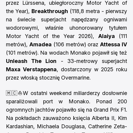
przez Lürssena, ubiegłoroczny Motor Yacht of
the Year),
Breakthrough
(118,8 metra - pierwszy
na świecie superjacht napędzany ogniwami
wodorowymi, właśnie uhonorowany tytułem
Motor Yacht of the Year 2026),
Alaiya
(111
metrów),
Amadea
(106 metrów) oraz
Attessa IV
(101 metrów). Na wodach Monako pojawił się też
Unleash The Lion
- 33-metrowy superjacht
Maxa Verstappena
, dostarczony w 2025 roku
przez włoską stocznię Overmarine.
🇲🇨⛵️W ostatni weekend miliarderzy dosłownie
sparaliżowali port w Monako. Ponad 200
ogromnych jachtów pojawiło się na Grand Prix F1.
Na pokładach zauważono księcia Alberta II, Kim
Kardashian, Michaela Douglasa, Catherine Zeta-