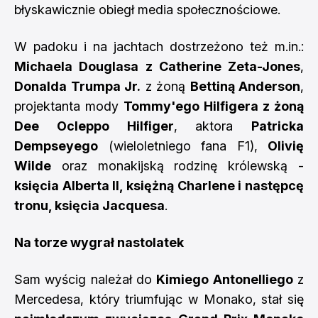
błyskawicznie obiegł media społecznościowe.
W padoku i na jachtach dostrzeżono też m.in.:
Michaela Douglasa z Catherine Zeta-Jones
,
Donalda Trumpa Jr.
z żoną
Bettiną Anderson
,
projektanta mody
Tommy'ego Hilfigera z żoną
Dee Ocleppo Hilfiger
, aktora
Patricka
Dempseyego
(wieloletniego fana F1),
Olivię
Wilde
oraz monakijską rodzinę królewską -
księcia Alberta II, księżną Charlene i następcę
tronu, księcia Jacquesa
.
Na torze wygrał nastolatek
Sam wyścig należał do
Kimiego Antonelliego
z
Mercedesa, który triumfując w Monako, stał się