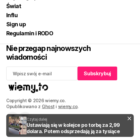
Świat
Influ
Sign up
Regulamin i RODO
Nie przegap najnowszych
wiadomości
Subskrybuj
Subskrybuj
Copyright © 2026 wiemy.co.
Opublikowano z
Ghost
i
wiemy.co
.
Czytaj dalej
Ustawiają się w kolejce po torbę za 2,99
dolara. Potem odsprzedają ją za tysiące