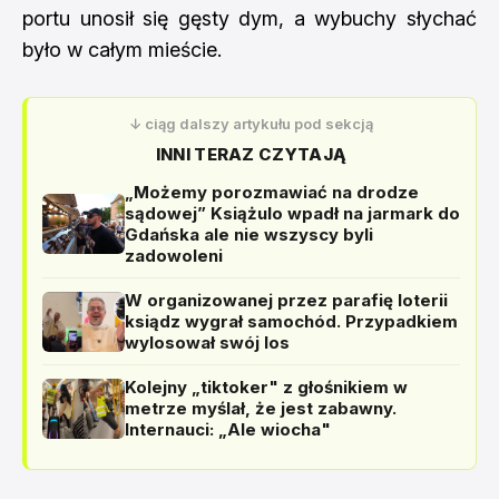
portu unosił się gęsty dym, a wybuchy słychać
było w całym mieście.
↓ ciąg dalszy artykułu pod sekcją
INNI TERAZ CZYTAJĄ
„Możemy porozmawiać na drodze
sądowej” Książulo wpadł na jarmark do
Gdańska ale nie wszyscy byli
zadowoleni
W organizowanej przez parafię loterii
ksiądz wygrał samochód. Przypadkiem
wylosował swój los
Kolejny „tiktoker" z głośnikiem w
metrze myślał, że jest zabawny.
Internauci: „Ale wiocha"