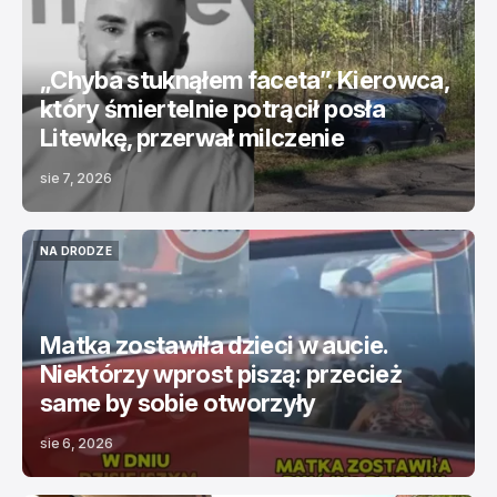
ŚWIAT
TOP NEWS
„Chyba stuknąłem faceta”. Kierowca,
który śmiertelnie potrącił posła
Litewkę, przerwał milczenie
sie 7, 2026
NA DRODZE
NA DRODZE
Matka zostawiła dzieci w aucie.
Niektórzy wprost piszą: przecież
same by sobie otworzyły
sie 6, 2026