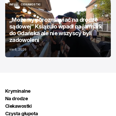
INFLU
CIEKAWOSTKI
INFLU
CIEKAWOSTKI
„Możemy porozmawiać na drodze
sądowej” Książulo wpadł na jarmark
do Gdańska ale nie wszyscy byli
zadowoleni
sie 6, 2026
Kryminalne
Na drodze
Ciekawostki
Czysta głupota