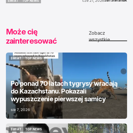
Jan Stefaniak
cze 21, 2026
ŚWIAT
TOP NEWS
ŚWIAT
TOP NEWS
Może cię
Zobacz
zainteresować
wszystkie
ŚWIAT
TOP NEWS
ŚWIAT
TOP NEWS
Po ponad 70 latach tygrysy wracają
do Kazachstanu. Pokazali
wypuszczenie pierwszej samicy
sie 7, 2026
ŚWIAT
TOP NEWS