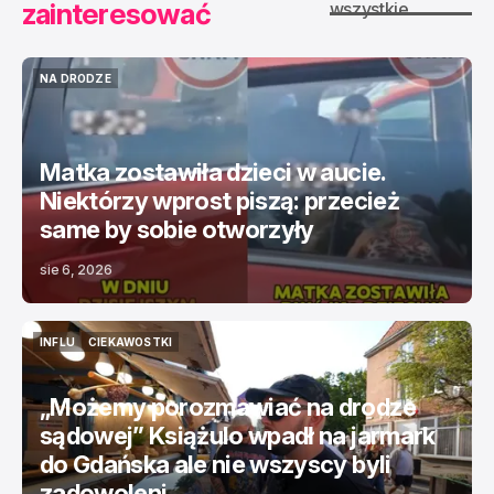
zainteresować
wszystkie
NA DRODZE
NA DRODZE
Matka zostawiła dzieci w aucie.
Niektórzy wprost piszą: przecież
same by sobie otworzyły
sie 6, 2026
INFLU
CIEKAWOSTKI
INFLU
CIEKAWOSTKI
„Możemy porozmawiać na drodze
sądowej” Książulo wpadł na jarmark
do Gdańska ale nie wszyscy byli
zadowoleni