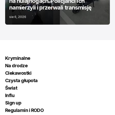
na hulajnogach. Policjanci ich
namierzyli i przerwali transmisję
sie 6, 2026
Kryminalne
Na drodze
Ciekawostki
Czysta głupota
Świat
Influ
Sign up
Regulamin i RODO