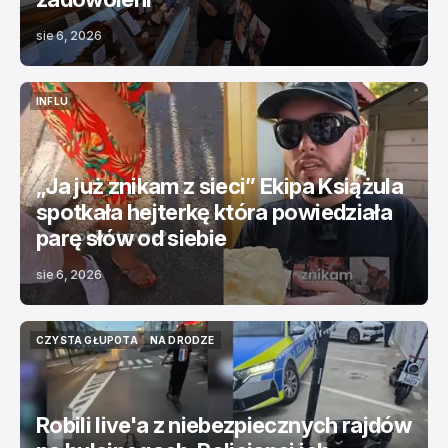
sie 6, 2026
INFLU
INFLU
„Ja już znikam z sieci” Ekipa Książula
spotkała hejterkę która powiedziała
parę słów od siebie
sie 6, 2026
CZYSTA GŁUPOTA
NA DRODZE
CZYSTA GŁUPOTA
NA DRODZE
Robili live'a z niebezpiecznych rajdów