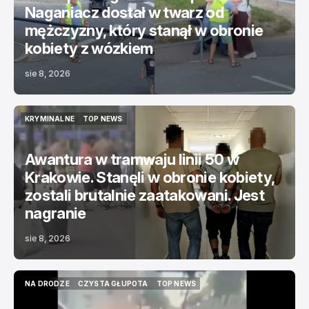
Naganiacz dostał w twarz od
mężczyzny, który stanął w obronie
kobiety z wózkiem
sie 8, 2026
KRYMINALNE
TOP NEWS
KRYMINALNE
TOP NEWS
Awantura w tramwaju linii 50 w
Krakowie. Stanęli w obronie kobiety,
zostali brutalnie zaatakowani. Jest
nagranie
sie 8, 2026
NA DRODZE
CZYSTA GŁUPOTA
TOP NEWS
NA DRODZE
CZYSTA GŁUPOTA
TOP NEWS