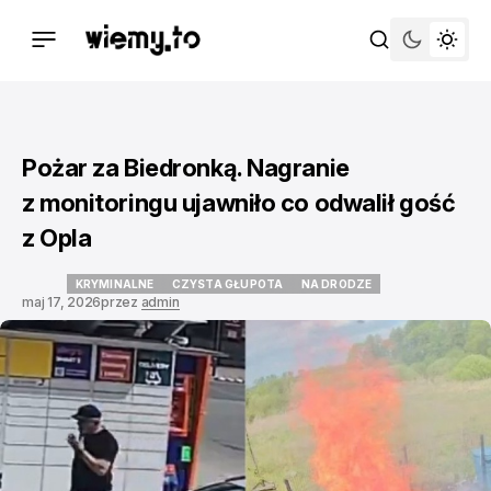
Pożar za Biedronką. Nagranie
z monitoringu ujawniło co odwalił gość
z Opla
KRYMINALNE
CZYSTA GŁUPOTA
NA DRODZE
maj 17, 2026
przez
admin