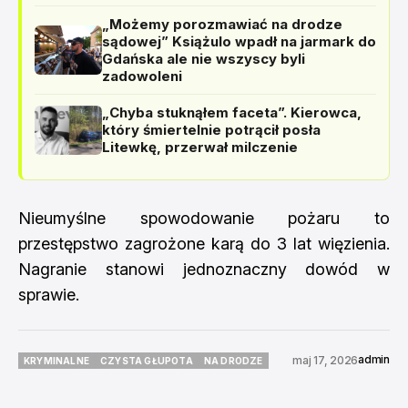
„Możemy porozmawiać na drodze
sądowej” Książulo wpadł na jarmark do
Gdańska ale nie wszyscy byli
zadowoleni
„Chyba stuknąłem faceta”. Kierowca,
który śmiertelnie potrącił posła
Litewkę, przerwał milczenie
Nieumyślne spowodowanie pożaru to
przestępstwo zagrożone karą do 3 lat więzienia.
Nagranie stanowi jednoznaczny dowód w
sprawie.
admin
maj 17, 2026
KRYMINALNE
CZYSTA GŁUPOTA
NA DRODZE
KRYMINALNE
CZYSTA GŁUPOTA
NA DRODZE