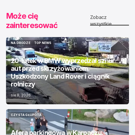
Może cię
Zobacz
zainteresować
wszystkie
NA DRODZE
TOP NEWS
NA DRODZE
TOP NEWS
20-latek w BMW wyprzedzał sznur
aut przed skrzyżowaniem.
Uszkodzony Land Rover i ciągnik
rolniczy
sie 8, 2026
CZYSTA GŁUPOTA
CZYSTA GŁUPOTA
Afera parkingowa w Karpaczu.