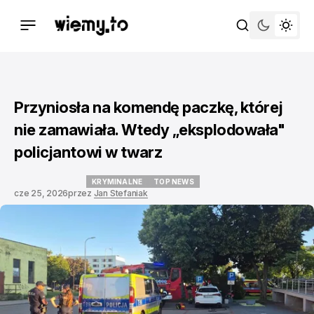
Przyniosła na komendę paczkę, której
nie zamawiała. Wtedy „eksplodowała"
policjantowi w twarz
KRYMINALNE
TOP NEWS
cze 25, 2026
przez
Jan Stefaniak