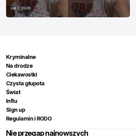
sie 7, 2026
Kryminalne
Na drodze
Ciekawostki
Czysta głupota
Świat
Influ
Sign up
Regulamin i RODO
Nie przegap najnowszych