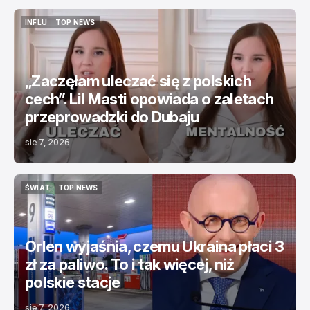
INFLU
TOP NEWS
INFLU
TOP NEWS
„Zaczęłam uleczać się z polskich
cech”. Lil Masti opowiada o zaletach
przeprowadzki do Dubaju
sie 7, 2026
ŚWIAT
TOP NEWS
ŚWIAT
TOP NEWS
Orlen wyjaśnia, czemu Ukraina płaci 3
zł za paliwo. To i tak więcej, niż
polskie stacje
sie 7, 2026