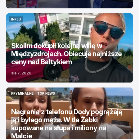
INFLU
INFLU
Skolim dokupił kolejną willę w
Międzyzdrojach. Obiecuje najniższe
ceny nad Bałtykiem
sie 7, 2026
KRYMINALNE
TOP NEWS
KRYMINALNE
TOP NEWS
Nagrania z telefonu Dody pogrążają
ją i byłego męża. W tle Żabki
kupowane na słupa i miliony na
Malcie