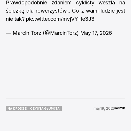
Prawdopodobnie zdaniem cyklisty weszła na
ścieżkę dla rowerzystów... Co z wami ludzie jest
nie tak?
pic.twitter.com/mvjVYHe3J3
— Marcin Torz (@MarcinTorz)
May 17, 2026
admin
maj 19, 2026
NA DRODZE
CZYSTA GŁUPOTA
NA DRODZE
CZYSTA GŁUPOTA