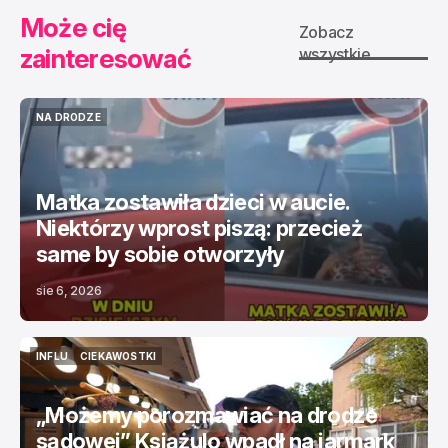
Może cię
Zobacz
zainteresować
wszystkie
NA DRODZE
NA DRODZE
Matka zostawiła dzieci w aucie.
Niektórzy wprost piszą: przecież
same by sobie otworzyły
sie 6, 2026
INFLU
CIEKAWOSTKI
INFLU
CIEKAWOSTKI
„Możemy porozmawiać na drodze
sądowej” Książulo wpadł na jarmark