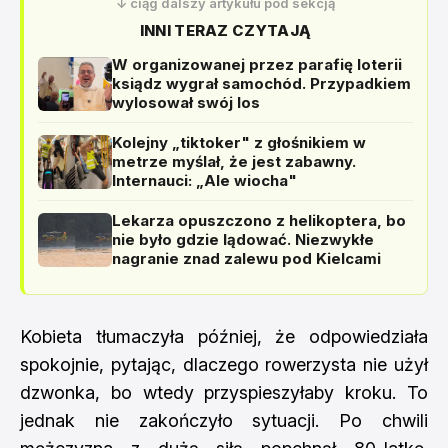
↓ ciąg dalszy artykułu pod sekcją
INNI TERAZ CZYTAJĄ
W organizowanej przez parafię loterii
ksiądz wygrał samochód. Przypadkiem
wylosował swój los
Kolejny „tiktoker" z głośnikiem w
metrze myślał, że jest zabawny.
Internauci: „Ale wiocha"
Lekarza opuszczono z helikoptera, bo
nie było gdzie lądować. Niezwykłe
nagranie znad zalewu pod Kielcami
Kobieta tłumaczyła później, że odpowiedziała
spokojnie, pytając, dlaczego rowerzysta nie użył
dzwonka, bo wtedy przyspieszyłaby kroku. To
jednak nie zakończyło sytuacji. Po chwili