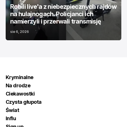
Robili live'a z niebezpiecznych rajdów
na hulajnogach. Policjanci ich
namierzyli i przerwali transmisję
sie 6, 2026
Kryminalne
Na drodze
Ciekawostki
Czysta głupota
Świat
Influ
Sign up