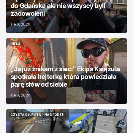
do Gdańska ale nie wszyscy byli
zadowoleni
sie 6, 2026
INFLU
INFLU
„Ja już znikam z sieci” Ekipa Książula
spotkała hejterkę która powiedziała
parę słów od siebie
sie 6, 2026
CZYSTA GŁUPOTA
NA DRODZE
CZYSTA GŁUPOTA
NA DRODZE