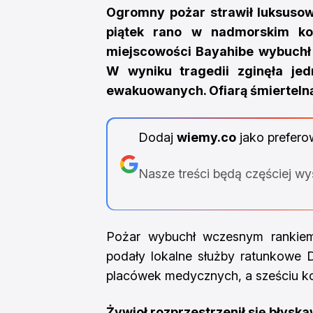
Ogromny pożar strawił luksusow
piątek rano w nadmorskim k
miejscowości Bayahibe wybuchł o
W wyniku tragedii zginęła jed
ewakuowanych. Ofiarą śmiertelną 
Dodaj
wiemy.co
jako prefero
Nasze treści będą częściej w
Pożar wybuchł wczesnym rankiem 
podały lokalne służby ratunkowe DA
placówek medycznych, a sześciu ko
Żywioł rozprzestrzenił się błysk