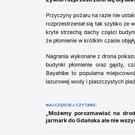
Przyczyny pożaru na razie nie usta
rozprzestrzeniał się tak szybko ze 
kryte strzechą dachy części budyn
że płomienie w krótkim czasie objęł
Nagrania wykonane z drona pokazuj
budynki płomienie oraz gęsty, c
Bayahibe to popularna miejscowo
lazurowej wody i piaszczystych plaż
NAJCZĘŚCIEJ CZYTANE:
„Możemy porozmawiać na drodz
jarmark do Gdańska ale nie wszy