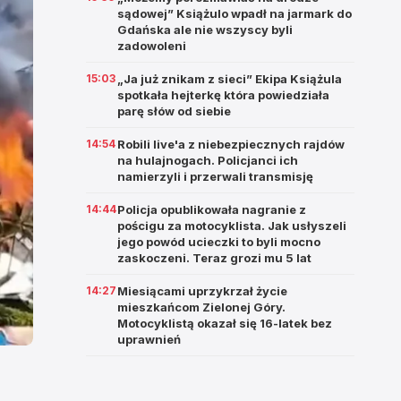
sądowej” Książulo wpadł na jarmark do
Gdańska ale nie wszyscy byli
zadowoleni
15:03
„Ja już znikam z sieci” Ekipa Książula
spotkała hejterkę która powiedziała
parę słów od siebie
14:54
Robili live'a z niebezpiecznych rajdów
na hulajnogach. Policjanci ich
namierzyli i przerwali transmisję
14:44
Policja opublikowała nagranie z
pościgu za motocyklista. Jak usłyszeli
jego powód ucieczki to byli mocno
zaskoczeni. Teraz grozi mu 5 lat
14:27
Miesiącami uprzykrzał życie
mieszkańcom Zielonej Góry.
Motocyklistą okazał się 16-latek bez
uprawnień