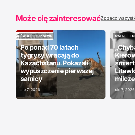
Może cię zainteresować
Zobacz wszyst
ŚWIAT
TOP NEWS
ŚWIAT
TO
ŚWIAT
TOP NEWS
ŚWIAT
TO
Po ponad 70 latach
„Chyba
tygrysy wracają do
Kierow
Kazachstanu. Pokazali
śmiert
wypuszczenie pierwszej
Litewk
samicy
milcze
sie 7, 2026
sie 7, 2026