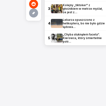
Kolejny „tiktoker" z
3
głośnikiem w metrze myślał,
że jest z…
Lekarza opuszczono z
4
helikoptera, bo nie było gdzie
lądowa…
„Chyba stuknąłem faceta”.
5
Kierowca, który śmiertelnie
potr…