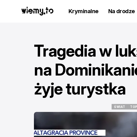
Kryminalne
Na drodze
Tragedia w lu
na Dominikani
żyje turystka
ŚWIAT
TOP