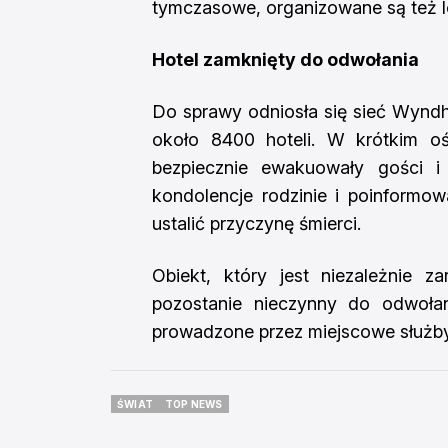
tymczasowe, organizowane są też l
Hotel zamknięty do odwołania
Do sprawy odniosła się sieć Wyndh
około 8400 hoteli. W krótkim oś
bezpiecznie ewakuowały gości i 
kondolencje rodzinie i poinformow
ustalić przyczynę śmierci.
Obiekt, który jest niezależnie z
pozostanie nieczynny do odwołan
prowadzone przez miejscowe służby
ŚWIAT
TOP NEWS
ŚWIAT
TOP NEWS