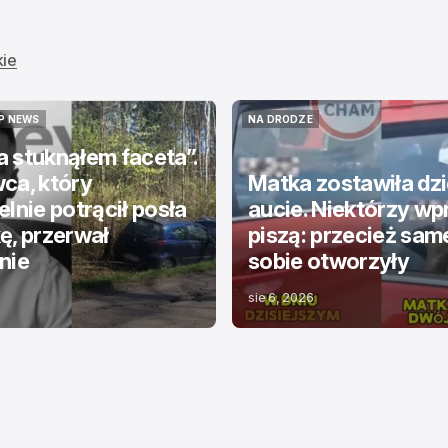
kie
P NEWS
NA DRODZE
P NEWS
NA DRODZE
 stuknąłem faceta”.
ca, który
Matka zostawiła dzi
elnie potrącił posła
aucie. Niektórzy wp
ę, przerwał
piszą: przecież sam
nie
sobie otworzyły
sie 6, 2026