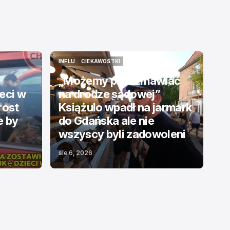
INFLU
CIEKAWOSTKI
INFLU
CIEKAWOSTKI
„Możemy porozmawiać
eci w
na drodze sądowej”
rost
Książulo wpadł na jarmark
e by
do Gdańska ale nie
wszyscy byli zadowoleni
sie 6, 2026