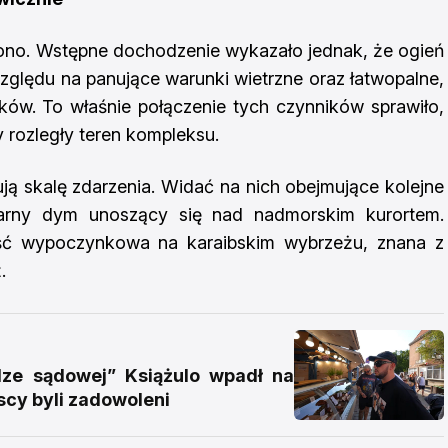
lono. Wstępne dochodzenie wykazało jednak, że ogień
względu na panujące warunki wietrzne oraz łatwopalne,
ków. To właśnie połączenie tych czynników sprawiło,
y rozległy teren kompleksu.
ą skalę zdarzenia. Widać na nich obejmujące kolejne
zarny dym unoszący się nad nadmorskim kurortem.
ść wypoczynkowa na karaibskim wybrzeżu, znana z
.
e sądowej” Książulo wpadł na
scy byli zadowoleni