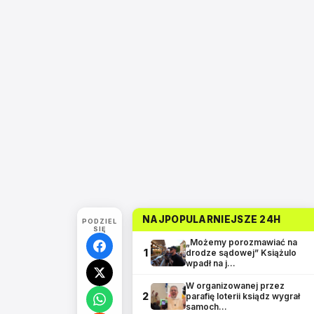
NAJPOPULARNIEJSZE 24H
PODZIEL
SIĘ
„Możemy porozmawiać na
1
drodze sądowej” Książulo
wpadł na j…
W organizowanej przez
2
parafię loterii ksiądz wygrał
samoch…