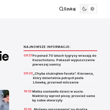
Szukaj
NAJNOWSZE INFORMACJE:
ie
09:37
Po ponad 70 latach tygrysy wracają do
Kazachstanu. Pokazali wypuszczenie
pierwszej samicy
09:20
„Chyba stuknąłem faceta”. Kierowca,
który śmiertelnie potrącił posła
Litewkę, przerwał milczenie
16:32
Matka zostawiła dzieci w aucie.
Niektórzy wprost piszą: przecież same
by sobie otworzyły
15:30
„Możemy porozmawiać na drodze