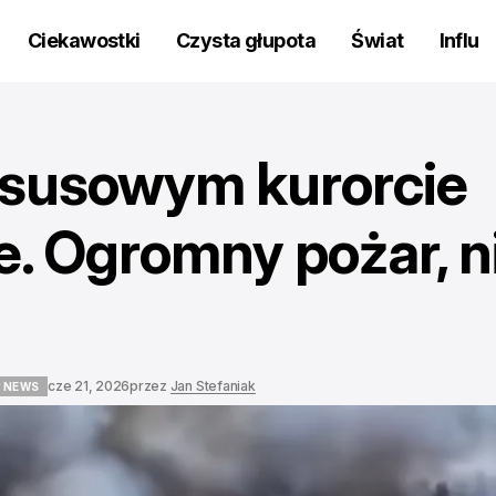
Ciekawostki
Czysta głupota
Świat
Influ
ksusowym kurorcie
e. Ogromny pożar, n
cze 21, 2026
przez
Jan Stefaniak
 NEWS