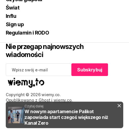
Świat
Influ
Sign up
Regulamin i RODO
Nie przegap najnowszych
wiadomości
Subskrybuj
Subskrybuj
Copyright © 2026 wiemy.co.
Opublikowano z
Ghost
i
wiemy.co
.
Czytaj dalej
W nowym apartamencie Palikot
zapowiada start czegoś większego niż
Kanał Zero