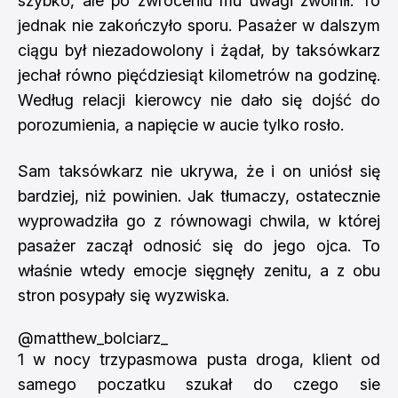
szybko, ale po zwróceniu mu uwagi zwolnił. To
jednak nie zakończyło sporu. Pasażer w dalszym
ciągu był niezadowolony i żądał, by taksówkarz
jechał równo pięćdziesiąt kilometrów na godzinę.
Według relacji kierowcy nie dało się dojść do
porozumienia, a napięcie w aucie tylko rosło.
Sam taksówkarz nie ukrywa, że i on uniósł się
bardziej, niż powinien. Jak tłumaczy, ostatecznie
wyprowadziła go z równowagi chwila, w której
pasażer zaczął odnosić się do jego ojca. To
właśnie wtedy emocje sięgnęły zenitu, a z obu
stron posypały się wyzwiska.
@matthew_bolciarz_
1 w nocy trzypasmowa pusta droga, klient od
samego poczatku szukał do czego sie