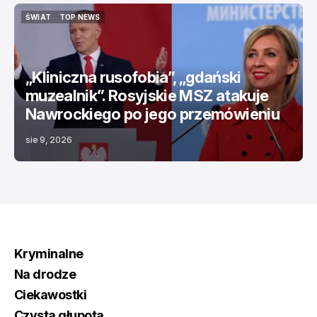
ŚWIAT
TOP NEWS
ŚWIAT
TOP NEWS
„Kliniczna rusofobia”, „gdański
muzealnik”. Rosyjskie MSZ atakuje
Nawrockiego po jego przemówieniu
sie 9, 2026
Kryminalne
Na drodze
Ciekawostki
Czysta głupota