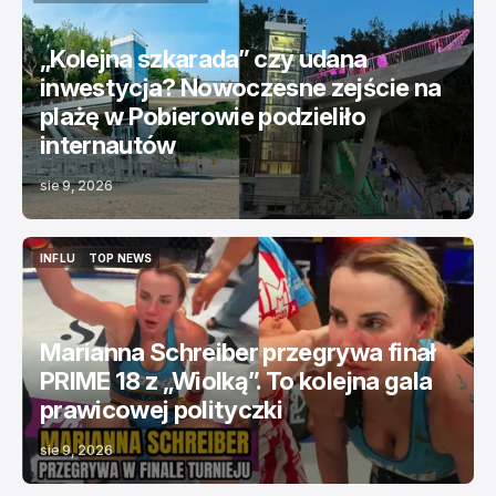
CIEKAWOSTKI
TOP NEWS
„Kolejna szkarada” czy udana
inwestycja? Nowoczesne zejście na
plażę w Pobierowie podzieliło
internautów
sie 9, 2026
INFLU
TOP NEWS
INFLU
TOP NEWS
Marianna Schreiber przegrywa finał
PRIME 18 z „Wiolką”. To kolejna gala
prawicowej polityczki
sie 9, 2026