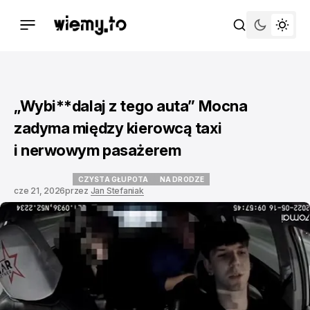
„Wybi**dalaj z tego auta” Mocna
zadyma między kierowcą taxi
i nerwowym pasażerem
CZYSTA GŁUPOTA
NA DRODZE
cze 21, 2026
przez
Jan Stefaniak