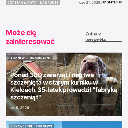
Jan Stefaniak
cze 21, 2026
CZYSTA GŁUPOTA
NA DRODZE
CZYSTA GŁUPOTA
NA DRODZE
Może cię
Zobacz
zainteresować
wszystkie
TOP NEWS
KRYMINALNE
TOP NEWS
KRYMINALNE
Ponad 300 zwierząt i martwe
szczenięta w starym kurniku w
Kielcach. 35-latek prowadził "fabrykę
szczeniąt"
sie 9, 2026
CIEKAWOSTKI
TOP NEWS