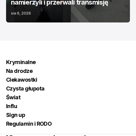
namierzyli i przerwali transmisję
sie 6, 2026
Kryminalne
Na drodze
Ciekawostki
Czysta głupota
Świat
Influ
Sign up
Regulamin i RODO