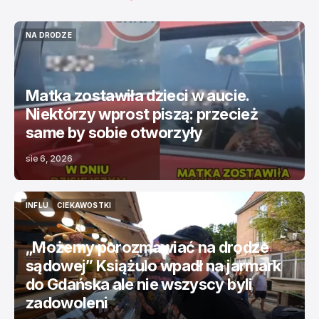
NA DRODZE
NA DRODZE
Matka zostawiła dzieci w aucie.
Niektórzy wprost piszą: przecież
same by sobie otworzyły
sie 6, 2026
INFLU
CIEKAWOSTKI
INFLU
CIEKAWOSTKI
„Możemy porozmawiać na drodze
sądowej” Książulo wpadł na jarmark
do Gdańska ale nie wszyscy byli
zadowoleni