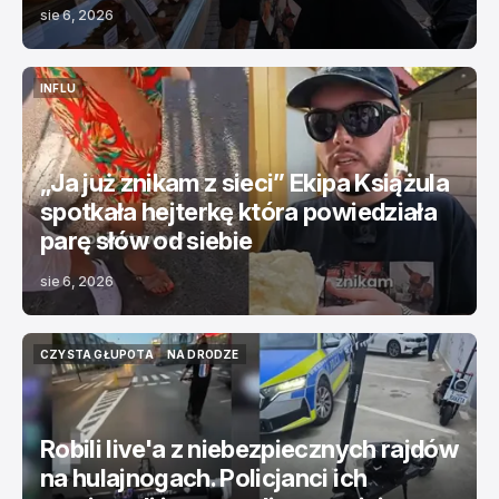
sie 6, 2026
INFLU
INFLU
„Ja już znikam z sieci” Ekipa Książula
spotkała hejterkę która powiedziała
parę słów od siebie
sie 6, 2026
CZYSTA GŁUPOTA
NA DRODZE
CZYSTA GŁUPOTA
NA DRODZE
Robili live'a z niebezpiecznych rajdów
na hulajnogach. Policjanci ich