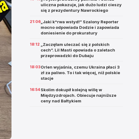
uliczna pokazuje, jak dużo ludzi cieszy
się z prezydentury Nawrockiego
21:06
„Jaki k*rwa wstyd!” Szalony Reporter
mocno odpowiada Dodzie i zapowiada
doniesienie do prokuratury
18:12
„Zaczęłam uleczać się z polskich
cech”. Lil Masti opowiada o zaletach
przeprowadzki do Dubaju
18:03
Orlen wyjaśnia, czemu Ukraina płaci 3
zł za paliwo. To i tak więcej, niż polskie
stacje
16:54
Skolim dokupił kolejną willę w
Międzyzdrojach. Obiecuje najniższe
ceny nad Bałtykiem