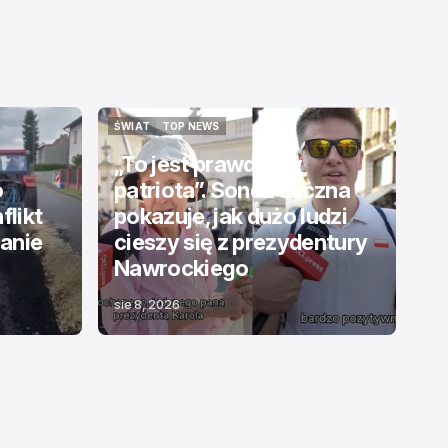
ŚWIAT
TOP NEWS
ŚWIAT
TOP NEWS
„To jest prawdziwy
o
patriota”. Sonda uliczna
flikt
pokazuje, jak dużo ludzi
ranie
cieszy się z prezydentury
Nawrockiego
sie 8, 2026