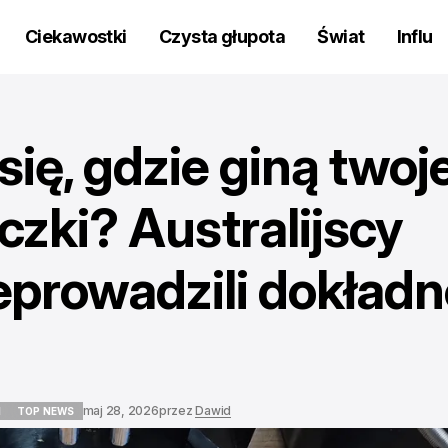
Ciekawostki
Czysta głupota
Świat
Influ
ię, gdzie giną twoj
zki? Australijscy
prowadzili dokładn
maj 28, 2026
przez
Dawid
I
TOP NEWS