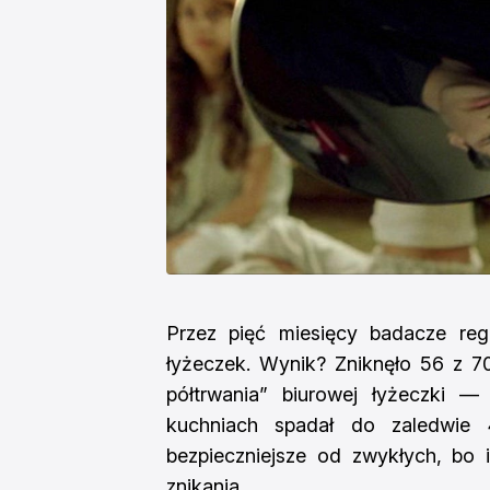
Przez pięć miesięcy badacze regu
łyżeczek. Wynik? Zniknęło 56 z 70
półtrwania” biurowej łyżeczki —
kuchniach spadał do zaledwie 
bezpieczniejsze od zwykłych, bo
znikania.