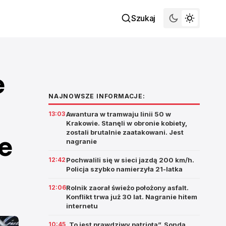
Szukaj
e
NAJNOWSZE INFORMACJE:
13:03
Awantura w tramwaju linii 50 w
Krakowie. Stanęli w obronie kobiety,
zostali brutalnie zaatakowani. Jest
e
nagranie
12:42
Pochwalili się w sieci jazdą 200 km/h.
Policja szybko namierzyła 21-latka
12:06
Rolnik zaorał świeżo położony asfalt.
Konflikt trwa już 30 lat. Nagranie hitem
internetu
10:45
„To jest prawdziwy patriota”. Sonda