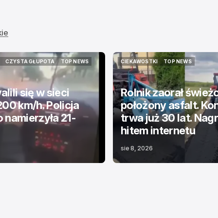
kie
CZYSTA GŁUPOTA
TOP NEWS
CIEKAWOSTKI
TOP NEWS
CZYSTA GŁUPOTA
TOP NEWS
CIEKAWOSTKI
TOP NEWS
lili się w sieci
Rolnik zaorał śwież
200 km/h. Policja
położony asfalt. Kon
 namierzyła 21-
trwa już 30 lat. Nag
hitem internetu
sie 8, 2026