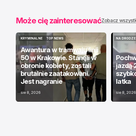
Może cię zainteresować
Zobacz wszyst
KRYMINALNE
TOP NEWS
NA DRODZE
KRYMINALNE
TOP NEWS
NA DRODZE
Awantura w tramwaju linii
50 w Krakowie. Stanęli w
Pochwa
obronie kobiety, zostali
jazdą 
brutalnie zaatakowani.
szybko
Jest nagranie
latka
sie 8, 2026
sie 8, 2026