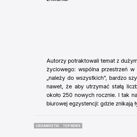
Autorzy potraktowali temat z duży
życiowego: wspólna przestrzeń w 
„należy do wszystkich”, bardzo sz
nawet, że aby utrzymać stałą licz
około 250 nowych rocznie. I tak n
biurowej egzystencji: gdzie znikają
CIEKAWOSTKI
TOP NEWS
CIEKAWOSTKI
TOP NEWS