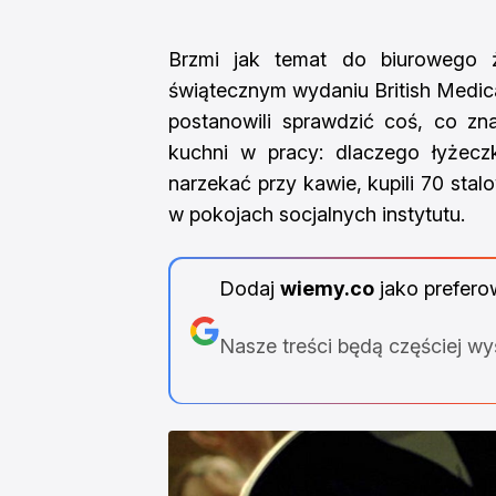
Brzmi jak temat do biurowego ż
świątecznym wydaniu British Medical
postanowili sprawdzić coś, co zn
kuchni w pracy: dlaczego łyżeczk
narzekać przy kawie, kupili 70 stal
w pokojach socjalnych instytutu.
Dodaj
wiemy.co
jako prefero
Nasze treści będą częściej w