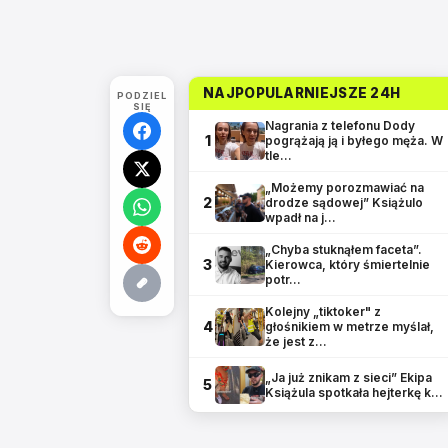
NAJPOPULARNIEJSZE 24H
PODZIEL
SIĘ
Nagrania z telefonu Dody
1
pogrążają ją i byłego męża. W
tle…
„Możemy porozmawiać na
2
drodze sądowej” Książulo
wpadł na j…
„Chyba stuknąłem faceta”.
3
Kierowca, który śmiertelnie
potr…
Kolejny „tiktoker" z
4
głośnikiem w metrze myślał,
że jest z…
„Ja już znikam z sieci” Ekipa
5
Książula spotkała hejterkę k…