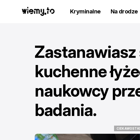
Kryminalne
Na drodze
Zastanawiasz s
kuchenne łyżec
naukowcy prze
badania.
CIEKAWOSTK