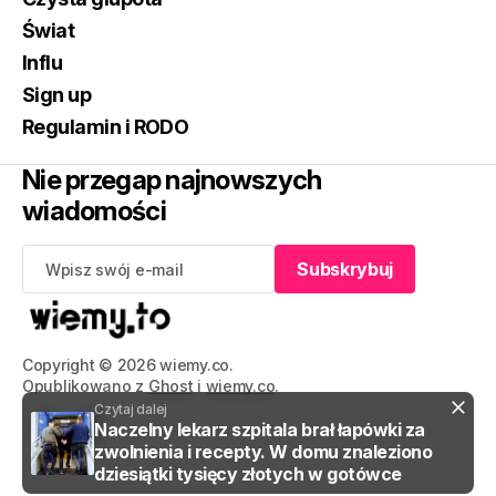
Świat
Influ
Sign up
Regulamin i RODO
Nie przegap najnowszych
wiadomości
Subskrybuj
Subskrybuj
Copyright © 2026 wiemy.co.
Opublikowano z
Ghost
i
wiemy.co
.
Czytaj dalej
Naczelny lekarz szpitala brał łapówki za
zwolnienia i recepty. W domu znaleziono
dziesiątki tysięcy złotych w gotówce