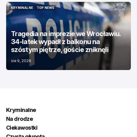
KRYMINALNE
TOP NEWS
KRYMINALNE
TOP NEWS
Tragedia na imprezie we Wrocławiu.
34-latek wypadł z balkonu na
szóstym piętrze, goście zniknęli
sie 9, 2026
Kryminalne
Na drodze
Ciekawostki
Czysta głupota