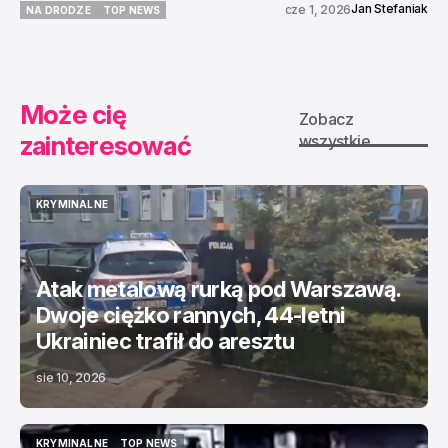
Jan Stefaniak
cze 1, 2026
NA DRODZE
TOP NEWS
NA DRODZE
TOP NEWS
Może cię
Zobacz
zainteresować
wszystkie
KRYMINALNE
KRYMINALNE
Atak metalową rurką pod Warszawą.
Dwoje ciężko rannych, 44-letni
Ukrainiec trafił do aresztu
sie 10, 2026
KRYMINALNE
TOP NEWS