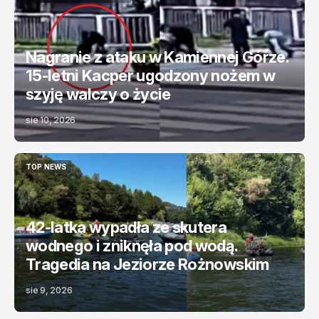
KRYMINALNE
TOP NEWS
Nagranie z ataku w Kamiennej Górze.
15-letni Kacper ugodzony nożem w
szyję walczy o życie
sie 10, 2026
TOP NEWS
TOP NEWS
42-latka wypadła ze skutera
wodnego i zniknęła pod wodą.
Tragedia na Jeziorze Rożnowskim
sie 9, 2026