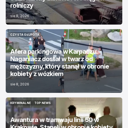
rolniczy
sie 8, 2026
CZYSTA GŁUPOTA
CZYSTA GŁUPOTA
Afera parkingowa w Karpaczu.
Naganiacz dostał w twarz od
mężczyzny, który stanął w obronie
kobiety z wózkiem
sie 8, 2026
KRYMINALNE
TOP NEWS
KRYMINALNE
TOP NEWS
Awantura w tramwaju linii 50 w
Krakowie. Stanęli w obronie kobiety,