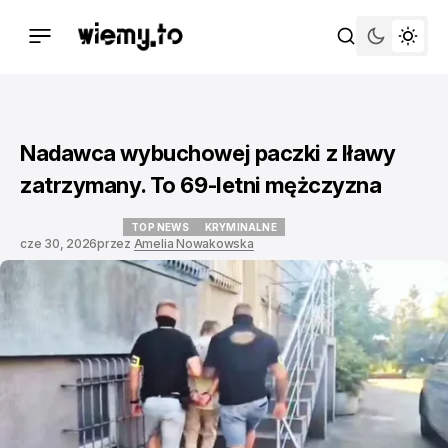
Nadawca wybuchowej paczki z Iławy
zatrzymany. To 69-letni mężczyzna
TOP NEWS
KRYMINALNE
cze 30, 2026
przez
Amelia Nowakowska