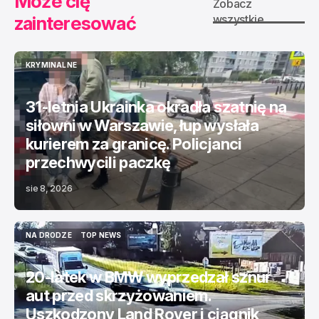
Może cię
Zobacz
zainteresować
wszystkie
KRYMINALNE
KRYMINALNE
31-letnia Ukrainka okradła szatnię na
siłowni w Warszawie, łup wysłała
kurierem za granicę. Policjanci
przechwycili paczkę
sie 8, 2026
NA DRODZE
TOP NEWS
NA DRODZE
TOP NEWS
20-latek w BMW wyprzedzał sznur
aut przed skrzyżowaniem.
Uszkodzony Land Rover i ciągnik