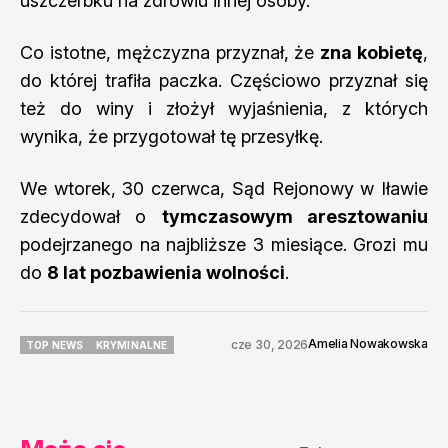
uszczerbku na zdrowiu innej osoby.
Co istotne, mężczyzna przyznał, że
zna kobietę
,
do której trafiła paczka. Częściowo przyznał się
też do winy i złożył wyjaśnienia, z których
wynika, że przygotował tę przesyłkę.
We wtorek, 30 czerwca, Sąd Rejonowy w Iławie
zdecydował o
tymczasowym aresztowaniu
podejrzanego na najbliższe 3 miesiące. Grozi mu
do
8 lat pozbawienia wolności
.
Amelia Nowakowska
cze 30, 2026
TOP NEWS
KRYMINALNE
TOP NEWS
KRYMINALNE