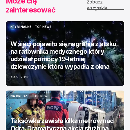
Może cię
Zobacz
zainteresować
wszystkie
KRYMINALNE
TOP NEWS
KRYMINALNE
TOP NEWS
W sieci pojawiło się nagranie z ataku
na ratownika medycznego który
udzielał pomocy 19-letniej
dziewczynie która wypadła z okna
sie 9, 2026
NA DRODZE
TOP NEWS
NA DRODZE
TOP NEWS
Taksówka zawisła kilka metrów nad
Odrą. Dramatyczna akcja służb na