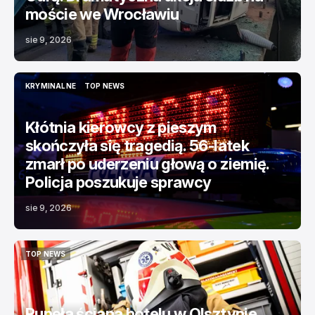
moście we Wrocławiu
sie 9, 2026
KRYMINALNE
TOP NEWS
KRYMINALNE
TOP NEWS
Kłótnia kierowcy z pieszym
skończyła się tragedią. 56-latek
zmarł po uderzeniu głową o ziemię.
Policja poszukuje sprawcy
sie 9, 2026
TOP NEWS
TOP NEWS
Runęła ściana hotelu w Olsztynie.