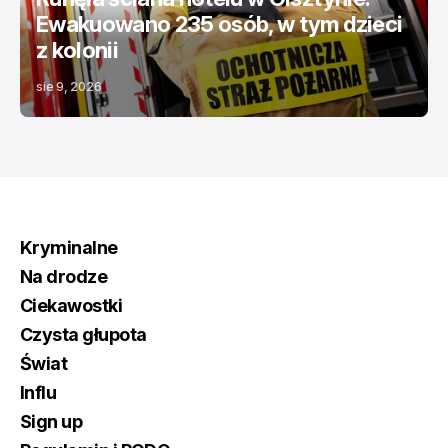
Ewakuowano 235 osób, w tym dzieci
z kolonii
sie 9, 2026
Kryminalne
Na drodze
Ciekawostki
Czysta głupota
Świat
Influ
Sign up