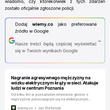
wiadomo, czy którekolwiek z tych zdarzeń
zostało oficjalnie zgłoszone policji.
Dodaj
wiemy.co
jako preferowane
źródło w Google
→
Nasze treści będą częściej wyświetlać
się w Twoich wynikach Google
Nagranie agresywnego mężczyzny na
wózku elektrycznym krąży w sieci. Atakuje
ludzi w centrum Poznania
Od kilku dni w poznańskim internecie głośno o
mężczyźnie poruszającym się na elektrycznym
wózku inwalidzkim, który bez wyraźnej przyczyny
wiemy.co
Jan Stefaniak
atakuje przechodniów i kierowców w centrum