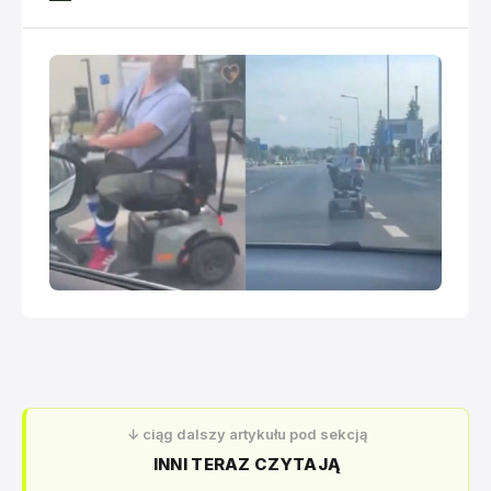
miasta i na Grunwaldzie. Po opublikowaniu nagrania
przez konto @poznan_moment na platformie X, pod
filmikiem zaczęły pojawiać się kolejne relacje
świadków - okazuje się, że
↓ ciąg dalszy artykułu pod sekcją
INNI TERAZ CZYTAJĄ